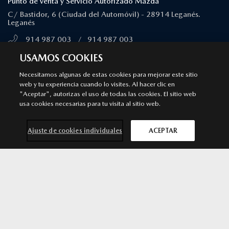
Punto de venta y Servicio Autorizado Mazda
C/ Bastidor, 6 (Ciudad del Automóvil) - 28914 Leganés.
Leganés
914 987 003
/
914 987 003
MÁS INFORMACIÓN
USAMOS COOKIES
Necesitamos algunas de estas cookies para mejorar este sitio
web y tu experiencia cuando lo visites. Al hacer clic en
MAJADAHONDA
"Aceptar", autorizas el uso de todas las cookies. El sitio web
Punto de venta y Servicio Autorizado Mazda
usa cookies necesarias para tu visita al sitio web.
Calle Ciruela, 14 - 28222 Majadahonda. Majadahonda
Ajuste de cookies individuales
ACEPTAR
911 091 430
/
911 091 430
MÁS INFORMACIÓN
Mazda CX-60
SOLICITA MÁS
por 46.490 €*
INFORMACIÓN
ALCORCÓN
Punto de venta y Servicio Autorizado Mazda
Avenida Argentina 3. 28922 Alcorcón. Madrid. Alcorcón
916 426 081
/
916 426 081