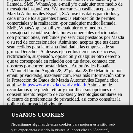
llamada, SMS, WhatsApp, e-mail y/o cualquier otro medio de
mensajería instantánea. *Al marcar esta casilla, aceptas que
Mazda Automóviles España, S.A. use tus datos para todos y
cada uno de los siguientes fines: la elaboración de perfiles
comerciales y la realización -por cualquier medio: llamada,
SMS, WhatsApp, e-mail y/o cualquier otro medio de
mensajería instantánea- de labores comerciales relacionadas
con promociones, vehículos y/o servicios prestados por Mazda
o su red de concesionarios. Asimismo, aceptas que tus datos
sean cedidos para la misma finalidad a las empresas de su
grupo. Derechos: Si deseas ejercer tus derechos de acceso,
rectificación, suspensión, oposición y cualquier otro derecho
que te corresponda en relación con tus datos, contacta con
nosotros por correo postal: Mazda Automóviles España.
C/Manuel Pombo Angulo 28, 2º planta- 28050 Madrid, o por
email: privacidad@mazdaeur.com. Para más información sobre
la Protección de Datos de Mazda Automóviles España clica
aqui. ->
https://www.mazda.es/privacidad/
Asimismo, le
recordamos que puede retirar y modificar sus opciones de
consentimiento respecto de cookies y tecnologías similares en
el centro de preferencias de privacidad, así como consultar la
política de privacidad vigente.
USAMOS COOKIES
Necesitamos algunas de estas cookies para mejorar este sitio web
y tu experiencia cuando lo visites. Al hacer clic en "Aceptar",