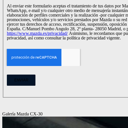
Al enviar este formulario aceptas el tratamiento de tus datos por 
WhatsApp, e-mail y/o cualquier otro medio de mensajería instantánea. *Al marcar esta casilla, aceptas que Mazda Automóviles España, S.A. use tus datos para todos y cada uno de los siguientes
elaboración de perfiles comerciales y la realización -por cualquie
promociones, vehículos y/o servicios prestados por Mazda o su red 
ejercer tus derechos de acceso, rectificación, suspensión, oposició
España. C/Manuel Pombo Angulo 28, 2º planta- 28050 Madrid, o p
https://www.mazda.es/privacidad/
Asimismo, le recordamos que puede retirar y modificar sus opciones de consentimiento respecto de cookies y tecnologías similares en el centro de preferencias de
privacidad, así como consultar la política de privacidad vigente.
ENVIAR
Galería Mazda CX-30