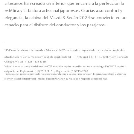
artesanos han creado un interior que encarna a la perfección la
estética y la factura artesanal japonesas. Gracias a su confort y
elegancia, la cabina del Mazda3 Sedán 2024 se convierte en un
espacio para el disfrute del conductor y los pasajeros.
* PVP recomendado en Península y Baleares. 21% IVA, transporte e impuesto de matriculación incluídos.
Mazda3 Sedán: Consumo de combustible combinado WLTP (l/100km): 5,5 – 6,1 L /100km, emisiones de
Co2 (g/km): WLTP: 123 – 138 g/km.
Valores de consumos y emisiones de CO2 medidos según procedimiento de homologación WLTP según la
exigencia del Reglamento (UE) 2017/1151 y Reglamento (CE) 715/2007.
Puede que el modelo mostrado no se corresponda con las especificaciones en España. Los colores y algunos
elementos del exterior y del interior pueden variar en pantalla con respecto al modelo real.