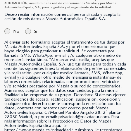
AUTOMOCIÓN, miembro de la red de concesionarios Mazda, y por Mazda
Automóviles España, S.A., para la gestión y el seguimiento de tu solicitud.
Deseo recibir información comercial personalizada y acepto la
cesión de mis datos a Mazda Automóviles España S.A.
No
Si
Al enviar este formulario aceptas el tratamiento de tus datos por
Mazda Automóviles España S.A. y por el concesionario que
hayas elegido para gestionar tu solicitud. Se contactará por
llamada, SMS, WhatsApp, e-mail y/o cualquier otro medio de
mensajería instantánea. *Al marcar esta casilla, aceptas que
Mazda Automóviles España, S.A. use tus datos para todos y cada
uno de los siguientes fines: la elaboración de perfiles comerciales
y la realización -por cualquier medio: llamada, SMS, WhatsApp,
e-mail y/o cualquier otro medio de mensajería instantánea- de
labores comerciales relacionadas con promociones, vehículos
y/o servicios prestados por Mazda o su red de concesionarios.
Asimismo, aceptas que tus datos sean cedidos para la misma
finalidad a las empresas de su grupo. Derechos: Si deseas ejercer
tus derechos de acceso, rectificación, suspensión, oposición y
cualquier otro derecho que te corresponda en relación con tus
datos, contacta con nosotros por correo postal: Mazda
Automóviles España. C/Manuel Pombo Angulo 28, 2º planta-
28050 Madrid, o por email: privacidad@mazdaeur.com. Para
más información sobre la Protección de Datos de Mazda
Automóviles España clica aqui. ->
https://www.mazda.es/privacidad/
Asimismo, le recordamos