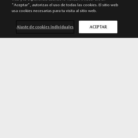
GIJÓN
"Aceptar", autorizas el uso de todas las cookies. El sitio web
Punto de venta y Servicio Autorizado Mazda
usa cookies necesarias para tu visita al sitio web.
Calle Nicolás Copérnico, Polígono Industrial Roces
(PORCEYO), 45. 33211 Gijón. Asturias
Ajuste de cookies individuales
ACEPTAR
607 485 603
/
661 653 559
MÁS INFORMACIÓN
Mazda CX-60
SOLICITA MÁS
por 49.900 €*
INFORMACIÓN
SÍGUENOS EN
Aviso legal
Privacidad
Cookies
Declaración de accesibilidad
Ley de Servicios Digitales
© 2026 Mazda España | Todos los derechos reservados |
Web by
All In Media