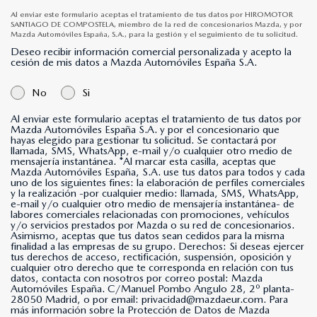
Al enviar este formulario aceptas el tratamiento de tus datos por HIROMOTOR
SANTIAGO DE COMPOSTELA, miembro de la red de concesionarios Mazda, y por
Mazda Automóviles España, S.A., para la gestión y el seguimiento de tu solicitud.
Deseo recibir información comercial personalizada y acepto la
cesión de mis datos a Mazda Automóviles España S.A.
No
Si
Al enviar este formulario aceptas el tratamiento de tus datos por
Mazda Automóviles España S.A. y por el concesionario que
hayas elegido para gestionar tu solicitud. Se contactará por
llamada, SMS, WhatsApp, e-mail y/o cualquier otro medio de
mensajería instantánea. *Al marcar esta casilla, aceptas que
Mazda Automóviles España, S.A. use tus datos para todos y cada
uno de los siguientes fines: la elaboración de perfiles comerciales
y la realización -por cualquier medio: llamada, SMS, WhatsApp,
e-mail y/o cualquier otro medio de mensajería instantánea- de
labores comerciales relacionadas con promociones, vehículos
y/o servicios prestados por Mazda o su red de concesionarios.
Asimismo, aceptas que tus datos sean cedidos para la misma
finalidad a las empresas de su grupo. Derechos: Si deseas ejercer
tus derechos de acceso, rectificación, suspensión, oposición y
cualquier otro derecho que te corresponda en relación con tus
datos, contacta con nosotros por correo postal: Mazda
Automóviles España. C/Manuel Pombo Angulo 28, 2º planta-
28050 Madrid, o por email: privacidad@mazdaeur.com. Para
más información sobre la Protección de Datos de Mazda