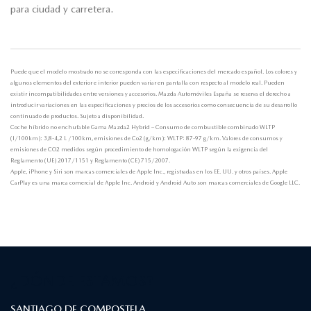
para ciudad y carretera.
Puede que el modelo mostrado no se corresponda con las especificaciones del mercado español. Los colores y
algunos elementos del exterior e interior pueden variar en pantalla con respecto al modelo real. Pueden
existir incompatibilidades entre versiones y accesorios. Mazda Automóviles España se reserva el derecho a
introducir variaciones en las especificaciones y precios de los accesorios como consecuencia de su desarrollo
continuado de productos. Sujeto a disponibilidad.
Coche híbrido no enchufable Gama Mazda2 Hybrid – Consumo de combustible combinado WLTP
(l/100km): 3,8-4,2 L /100km, emisiones de Co2 (g/km): WLTP: 87-97 g/km. Valores de consumos y
emisiones de CO2 medidos según procedimiento de homologación WLTP según la exigencia del
Reglamento (UE) 2017/1151 y Reglamento (CE) 715/2007.
Apple, iPhone y Siri son marcas comerciales de Apple Inc., registradas en los EE. UU. y otros países. Apple
CarPlay es una marca comercial de Apple Inc. Android y Android Auto son marcas comerciales de Google LLC.
¿DÓNDE ESTAMOS?
SANTIAGO DE COMPOSTELA