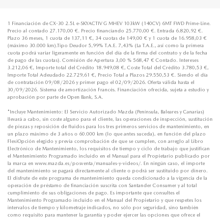
1 Financiación de CX-30 2.5L e-SKYACTIV G MHEV 103kW (140CV) 6MT FWD Prime-Line.
Precio al contado 27.170,00 €. Precio financiando 25.770,00 €. Entrada 6.820,92 €.
Plazo 36 meses, 1 cuota de 137,11 €, 34 cuotas de 149,00 € y 1 cuota de 16.958,03 €
(máximo 30.000 km).Tipo Deudor 5,99% T.A.E. 7,43% (La T.A.E., así como la primera
cuota podrá variar ligeramente en función del día de la firma del contrato y de la fecha
de pago de las cuotas). Comisión de Apertura 3,00 % 568,47 € Contado. Intereses
3.212,06 €, Importe total del Crédito 18.949,08 €, Coste Total del Crédito 3.780,53 €,
Importe Total Adeudado 22.729,61 €, Precio Total a Plazos 29.550,53 €. Siendo el día
de contratación 09/08/2026 y primer pago el 02/09/2026. Oferta válida hasta el
30/09/2026. Sistema de amortización Francés. Financiación ofrecida, sujeta a estudio y
aprobación por parte de Open Bank, S.A.
*Incluye Mantenimiento: El Servicio Autorizado Mazda (Península, Baleares y Canarias)
llevará a cabo, sin coste alguno para el cliente, las operaciones de inspección, sustitución
de piezas y reposición de fluidos para los tres primeros servicios de mantenimiento, en
un plazo máximo de 3 años o 60.000 km (lo que antes suceda), en función del plazo
FlexiOpción elegido y previa comprobación de que se cumplen, con arreglo al Libro
Electrónico de Mantenimiento, los requisitos de tiempo y ciclo de trabajo que justifican
el Mantenimiento Programado incluido en el Manual para el Propietario publicado por
la marca en www.mazda.es/posventa/manuales-y-videos/. En ningún caso, el importe
del mantenimiento se pagará directamente al cliente o podrá ser sustituido por dinero.
El disfrute de este programa de mantenimiento queda condicionado a la vigencia de la
operación de préstamo de financiación suscrita con Santander Consumer y al total
cumplimiento de sus obligaciones de pago. Es importante que consultes el
Mantenimiento Programado incluido en el Manual del Propietario y que respetes los
intervalos de tiempo y kilometraje indicados, no sólo por seguridad, sino también
como requisito para mantener la garantía y poder ejercer las opciones que ofrece el