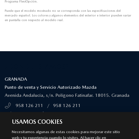
Programa FlexiOpción.
Puede que el modelo mostrado no se corresponda con las especificaciones del
mercado español. Los colores y algunos elementos del exterior e interior pueden variar
en pantalla con respecto al modelo real.
¿DÓNDE ESTAMOS?
GRANADA
Punto de venta y Servicio Autorizado Mazda
Avenida Andalucía, s/n. Polígono Fatinafar. 18015. Granada
958 126 211
/
958 126 211
MÁS INFORMACIÓN
USAMOS COOKIES
SÍGUENOS EN
Necesitamos algunas de estas cookies para mejorar este sitio
web y tu experiencia cuando lo visites. Al hacer clic en