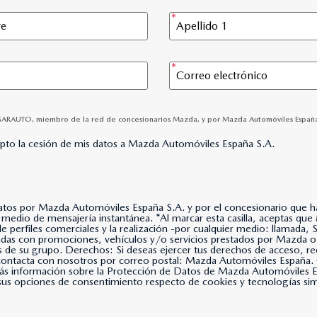
GARAUTO, miembro de la red de concesionarios Mazda, y por Mazda Automóviles España, S.
epto la cesión de mis datos a Mazda Automóviles España S.A.
datos por Mazda Automóviles España S.A. y por el concesionario que hay
lla, aceptas que Mazda Automóviles España, S.A. use tus datos para
 de perfiles comerciales y la realización -por cualquier medio: llama
nadas con promociones, vehículos y/o servicios prestados por Mazda o
s de su grupo. Derechos: Si deseas ejercer tus derechos de acceso, rec
, contacta con nosotros por correo postal: Mazda Automóviles Espa
s información sobre la Protección de Datos de Mazda Automóviles Es
us opciones de consentimiento respecto de cookies y tecnologías simil