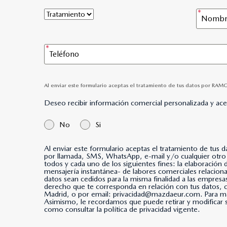
Al enviar este formulario aceptas el tratamiento de tus datos por RAM
Deseo recibir información comercial personalizada y ac
No
Si
Al enviar este formulario aceptas el tratamiento de tus 
por llamada, SMS, WhatsApp, e-mail y/o cualquier otro medio de mensajería instantánea. *Al marcar esta casi
todos y cada uno de los siguientes fines: la elaboración
mensajería instantánea- de labores comerciales relacio
datos sean cedidos para la misma finalidad a las empresa
derecho que te corresponda en relación con tus datos
Madrid, o por email: privacidad@mazdaeur.com. Para má
Asimismo, le recordamos que puede retirar y modificar s
como consultar la política de privacidad vigente.