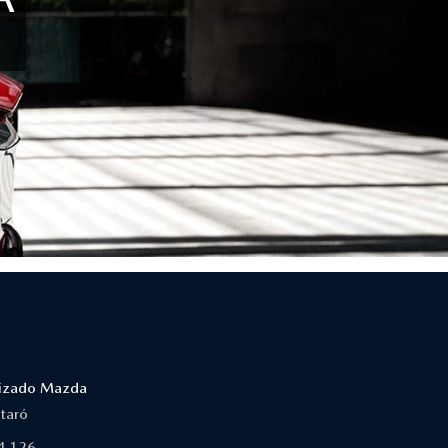
orizado Mazda
taró
4 126