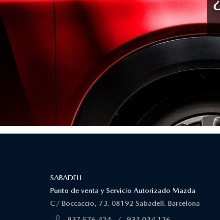
¿DÓNDE ESTAMOS?
SABADELL
Punto de venta y Servicio Autorizado Mazda
C/ Boccaccio, 73. 08192 Sabadell. Barcelona
937 576 424
/
933 034 126