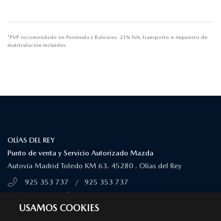
*PVP recomendado en Península y Baleares. 21% IVA, transporte e impuesto de
matriculación incluidos.
¿DÓNDE ESTAMOS?
OLÍAS DEL REY
Punto de venta y Servicio Autorizado Mazda
Autovía Madrid Toledo KM 63. 45280 . Olías del Rey
925 353 737
/
925 353 737
MÁS INFORMACIÓN
USAMOS COOKIES