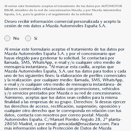
Al enviar este formulario aceptas el tratamiento de tus datos por AUTOMOTOR
BIKAR, miembro de la red de concesionarios Mazda, y por Mazda Automóviles
España, S.A., para la gestión y el seguimiento de tu solicitud.
Deseo recibir información comercial personalizada y acepto la
cesión de mis datos a Mazda Automóviles España S.A.
No
Si
Al enviar este formulario aceptas el tratamiento de tus datos por
Mazda Automóviles España S.A. y por el concesionario que
hayas elegido para gestionar tu solicitud. Se contactará por
llamada, SMS, WhatsApp, e-mail y/o cualquier otro medio de
mensajería instantánea. *Al marcar esta casilla, aceptas que
Mazda Automóviles España, S.A. use tus datos para todos y cada
uno de los siguientes fines: la elaboración de perfiles comerciales
y la realización -por cualquier medio: llamada, SMS, WhatsApp,
e-mail y/o cualquier otro medio de mensajería instantánea- de
labores comerciales relacionadas con promociones, vehículos
y/o servicios prestados por Mazda o su red de concesionarios.
Asimismo, aceptas que tus datos sean cedidos para la misma
finalidad a las empresas de su grupo. Derechos: Si deseas ejercer
tus derechos de acceso, rectificación, suspensión, oposición y
cualquier otro derecho que te corresponda en relación con tus
datos, contacta con nosotros por correo postal: Mazda
Automóviles España. C/Manuel Pombo Angulo 28, 2º planta-
28050 Madrid, o por email: privacidad@mazdaeur.com. Para
más información sobre la Protección de Datos de Mazda