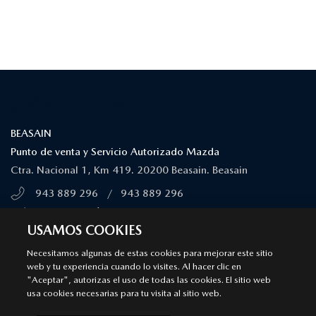
¿DÓNDE ESTAMOS?
BEASAIN
Punto de venta y Servicio Autorizado Mazda
Ctra. Nacional 1, Km 419. 20200 Beasain. Beasain
943 889 296
/
943 889 296
MÁS INFORMACIÓN
USAMOS COOKIES
Necesitamos algunas de estas cookies para mejorar este sitio
DONOSTIA - SAN SEBASTIÁN
web y tu experiencia cuando lo visites. Al hacer clic en
"Aceptar", autorizas el uso de todas las cookies. El sitio web
Punto de venta y Servicio Autorizado Mazda
usa cookies necesarias para tu visita al sitio web.
C/ Segundo Izpizua, 14. 20001 San Sebastián. Donostia - San
Sebastián