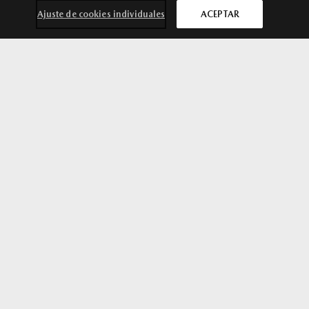
Ajuste de cookies individuales
ACEPTAR
943 327 256
/
943 276 594
MÁS INFORMACIÓN
Contacta con
Solicita una
Prueba de
Cita previa
nosotros
oferta
conducción
taller
GALDAKAO
Punto de venta
Polígono Iru-bide naves 2 y 3, Iru-Bide Kalea. Galdakao
944 363 740
MÁS INFORMACIÓN
SÍGUENOS EN
Aviso legal
Privacidad
Cookies
Declaración de accesibilidad
Ley de Servicios Digitales