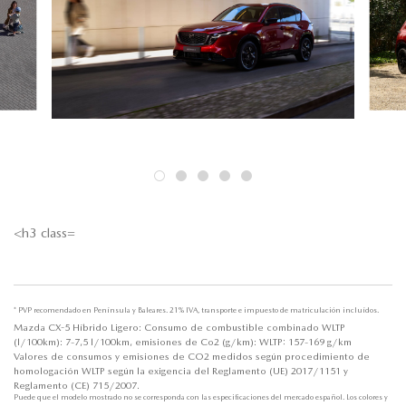
<h3 class=
* PVP recomendado en Península y Baleares. 21% IVA, transporte e impuesto de matriculación incluídos.
Mazda CX-5 Híbrido Ligero: Consumo de combustible combinado WLTP
(l/100km): 7-7,5 l/100km, emisiones de Co2 (g/km): WLTP: 157-169 g/km
Valores de consumos y emisiones de CO2 medidos según procedimiento de
homologación WLTP según la exigencia del Reglamento (UE) 2017/1151 y
Reglamento (CE) 715/2007.
Puede que el modelo mostrado no se corresponda con las especificaciones del mercado español. Los colores y