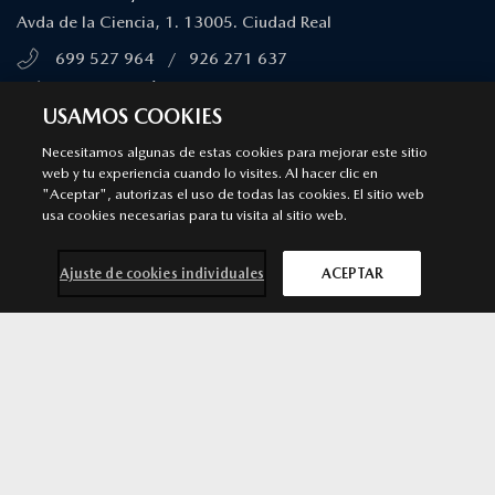
Avda de la Ciencia, 1. 13005. Ciudad Real
699 527 964
/
926 271 637
MÁS INFORMACIÓN
USAMOS COOKIES
Necesitamos algunas de estas cookies para mejorar este sitio
AUTOS CARRETERO SPORT VALDEPEÑAS
web y tu experiencia cuando lo visites. Al hacer clic en
"Aceptar", autorizas el uso de todas las cookies. El sitio web
Punto de venta y Servicio Autorizado Mazda
usa cookies necesarias para tu visita al sitio web.
Avd del Vino (Polígono Industrial, parcela 96). Valdepeñas
660 650 627
/
926 348 082
Ajuste de cookies individuales
ACEPTAR
MÁS INFORMACIÓN
Contacta con
Solicita una
Prueba de
Cita previa
nosotros
oferta
conducción
taller
SÍGUENOS EN
Aviso legal
Privacidad
Cookies