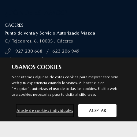
¿DÓNDE ESTAMOS?
CÁCERES
Punto de venta y Servicio Autorizado Mazda
C/ Tejedores, 6. 10005 . Cáceres
927 230 668
/
623 206 949
MÁS INFORMACIÓN
USAMOS COOKIES
SÍGUENOS EN
Necesitamos algunas de estas cookies para mejorar este sitio
web y tu experiencia cuando lo visites. Al hacer clic en
"Aceptar", autorizas el uso de todas las cookies. El sitio web
Aviso legal
Privacidad
Cookies
usa cookies necesarias para tu visita al sitio web.
Declaración de accesibilidad
Ley de Servicios Digitales
© 2026 Mazda España | Todos los derechos reservados |
Web by
Ajuste de cookies individuales
ACEPTAR
All In Media
Contacta con
Solicita una
Prueba de
Cita previa