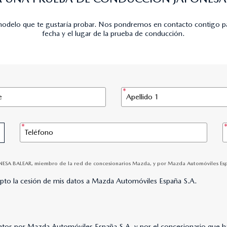
modelo que te gustaría probar. Nos pondremos en contacto contigo pa
fecha y el lugar de la prueba de conducción.
NESA BALEAR, miembro de la red de concesionarios Mazda, y por Mazda Automóviles España
epto la cesión de mis datos a Mazda Automóviles España S.A.
datos por Mazda Automóviles España S.A. y por el concesionario que hay