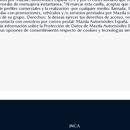
lla, aceptas que Mazda Automóviles España, S.A. use tus datos para
 de perfiles comerciales y la realización -por cualquier medio: llama
nadas con promociones, vehículos y/o servicios prestados por Mazda o
s de su grupo. Derechos: Si deseas ejercer tus derechos de acceso, rec
, contacta con nosotros por correo postal: Mazda Automóviles Espa
s información sobre la Protección de Datos de Mazda Automóviles Es
us opciones de consentimiento respecto de cookies y tecnologías simil
INCA