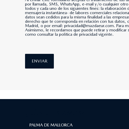
por llamada, SMS, WhatsApp, e-mail y/o cualquier otro medio de mensajería instantánea. *Al marcar esta casi
todos y cada uno de los siguientes fines: la elaboración
mensajería instantánea- de labores comerciales relacio
datos sean cedidos para la misma finalidad a las empresa
derecho que te corresponda en relación con tus datos
Madrid, o por email: privacidad@mazdaeur.com. Para má
Asimismo, le recordamos que puede retirar y modificar s
como consultar la política de privacidad vigente.
ENVIAR
¿DÓNDE ESTAMOS?
PALMA DE MALLORCA