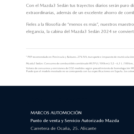
Con el Mazda3 Sedán tus trayectos diarios serán puro di
extraordinarias, además de un excelente ahorro de combu
Fieles a la filosofía de “menos es más”, nuestros maestros
elegancia, la cabina del Mazda3 Sedán 2024 se convierte 
* PVP recomendado en Península y Baleares. 21% IVA, transporte e impuesto de matriculación
Mazda3 Sedán: Consumo de combustible combinado WLTP (l/100km): 5,5 – 6,1 L /100km, 
Valores de consumos y emisiones de CO2 medidos según procedimiento de homologación WL
Puede que el modelo mostrado no se corresponda con las especificaciones en España. Los colores
¿DÓNDE ESTAMOS?
MARCOS AUTOMOCIÓN
Punto de venta y Servicio Autorizado Mazda
Carretera de Ocaña, 25. Alicante