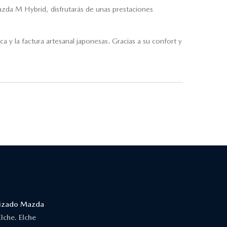
azda M Hybrid, disfrutarás de unas prestaciones
a y la factura artesanal japonesas. Gracias a su confort y
orizado Mazda
lche. Elche