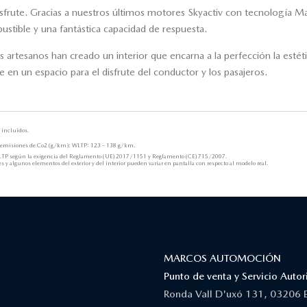
sfrute. Gracias a nuestros últimos motores Skyactiv con tecnología M
stible y una fantástica capacidad de respuesta.
 artesanos han creado un interior que encarna a la perfección la estétic
en un espacio para el disfrute del conductor y los pasajeros.
 incluídos.
emisiones de Co2 (g/km): WLTP: 123 – 138 g/km.
TP según la exigencia del Reglamento (UE) 2017/1151 y Reglamento (CE) 715/2007.
 y algunos elementos del exterior y del interior pueden variar en pantalla con respecto al modelo real.
MARCOS AUTOMOCIÓN
Punto de venta y Servicio Aut
Ronda Vall D'uxó 131, 03206 E