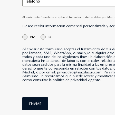
Al enviar este formulario aceptas el tratamiento de tus datos por Marc
Deseo recibir información comercial personalizada y ac
No
Si
Al enviar este formulario aceptas el tratamiento de tus 
por llamada, SMS, WhatsApp, e-mail y/o cualquier otro medio de mensajería instantánea. *Al marcar esta casi
todos y cada uno de los siguientes fines: la elaboración
mensajería instantánea- de labores comerciales relacio
datos sean cedidos para la misma finalidad a las empresa
derecho que te corresponda en relación con tus datos
Madrid, o por email: privacidad@mazdaeur.com. Para má
Asimismo, le recordamos que puede retirar y modificar s
como consultar la política de privacidad vigente.
ENVIAR