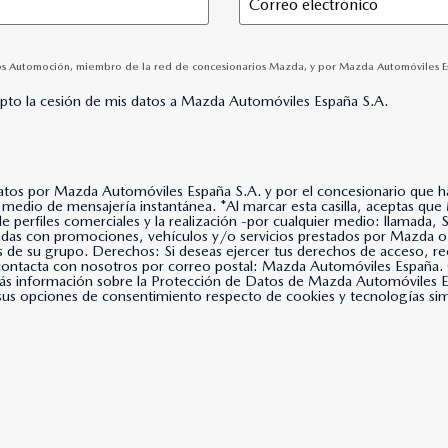
os Automoción, miembro de la red de concesionarios Mazda, y por Mazda Automóviles Españ
epto la cesión de mis datos a Mazda Automóviles España S.A.
datos por Mazda Automóviles España S.A. y por el concesionario que hay
lla, aceptas que Mazda Automóviles España, S.A. use tus datos para
 de perfiles comerciales y la realización -por cualquier medio: llama
nadas con promociones, vehículos y/o servicios prestados por Mazda o
s de su grupo. Derechos: Si deseas ejercer tus derechos de acceso, rec
, contacta con nosotros por correo postal: Mazda Automóviles Espa
s información sobre la Protección de Datos de Mazda Automóviles Es
us opciones de consentimiento respecto de cookies y tecnologías simil