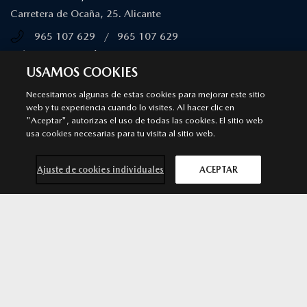
Carretera de Ocaña, 25. Alicante
965 107 629
/
965 107 629
MÁS INFORMACIÓN
USAMOS COOKIES
Necesitamos algunas de estas cookies para mejorar este sitio
MARCOS AUTOMOCIÓN
web y tu experiencia cuando lo visites. Al hacer clic en
"Aceptar", autorizas el uso de todas las cookies. El sitio web
Punto de venta y Servicio Autorizado Mazda
usa cookies necesarias para tu visita al sitio web.
Ronda Vall D'uxó 131, 03206 Elche. Elche
965 050 407
/
965 050 407
Ajuste de cookies individuales
ACEPTAR
MÁS INFORMACIÓN
Contacta con
Solicita una
Prueba de
Cita previa
nosotros
oferta
conducción
taller
SÍGUENOS EN
Aviso legal
Privacidad
Cookies