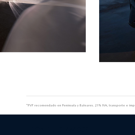
*PVP recomendado en Península y Baleares. 21% IVA, transporte e impu
¿DÓNDE ESTAMOS?