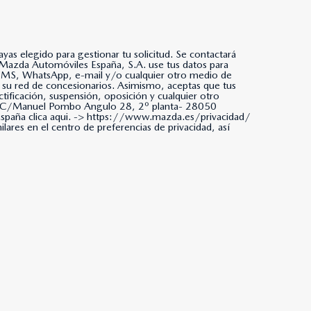
as elegido para gestionar tu solicitud. Se contactará
da, SMS, WhatsApp, e-mail y/o cualquier otro medio de
 su red de concesionarios. Asimismo, aceptas que tus
tificación, suspensión, oposición y cualquier otro
ña. C/Manuel Pombo Angulo 28, 2º planta- 28050
paña clica aqui. ->
https://www.mazda.es/privacidad/
ares en el centro de preferencias de privacidad, así