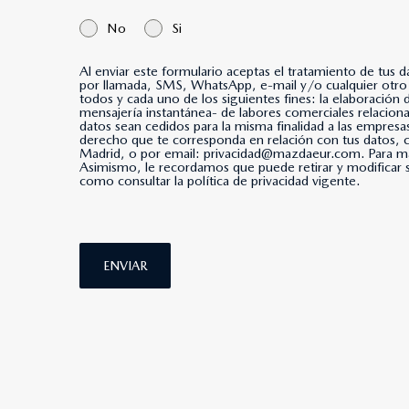
No
Si
Al enviar este formulario aceptas el tratamiento de tus 
por llamada, SMS, WhatsApp, e-mail y/o cualquier otro medio de mensajería instantánea. *Al marcar esta casi
todos y cada uno de los siguientes fines: la elaboración
mensajería instantánea- de labores comerciales relacio
datos sean cedidos para la misma finalidad a las empresa
derecho que te corresponda en relación con tus datos
Madrid, o por email: privacidad@mazdaeur.com. Para má
Asimismo, le recordamos que puede retirar y modificar s
como consultar la política de privacidad vigente.
ENVIAR