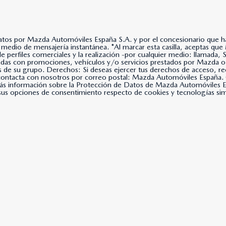
datos por Mazda Automóviles España S.A. y por el concesionario que hay
lla, aceptas que Mazda Automóviles España, S.A. use tus datos para
 de perfiles comerciales y la realización -por cualquier medio: llama
nadas con promociones, vehículos y/o servicios prestados por Mazda o
s de su grupo. Derechos: Si deseas ejercer tus derechos de acceso, rec
, contacta con nosotros por correo postal: Mazda Automóviles Espa
s información sobre la Protección de Datos de Mazda Automóviles Es
us opciones de consentimiento respecto de cookies y tecnologías simil