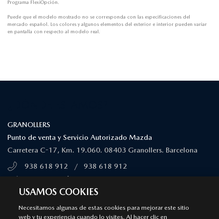
Programa FlexiOpción.
Puede que el modelo mostrado no se corresponda con las especificaciones del
mercado español. Los colores y algunos elementos del exterior e interior pueden variar
en pantalla con respecto al modelo real.
¿DÓNDE ESTAMOS?
GRANOLLERS
Punto de venta y Servicio Autorizado Mazda
Carretera C-17, Km. 19.060. 08403 Granollers. Barcelona
938 618 912
/
938 618 912
MÁS INFORMACIÓN
USAMOS COOKIES
SÍGUENOS EN
Necesitamos algunas de estas cookies para mejorar este sitio
web y tu experiencia cuando lo visites. Al hacer clic en