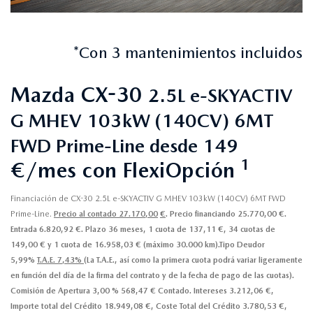
*Con 3 mantenimientos incluidos
Mazda CX-30
2.5L e-SKYACTIV
G MHEV 103kW (140CV) 6MT
FWD Prime-Line desde 149
1
€/mes con FlexiOpción
Financiación de CX-30 2.5L e-SKYACTIV G MHEV 103kW (140CV) 6MT FWD
Prime-Line.
Precio al contado 27.170,00
€
. Precio financiando 25.770,00 €.
Entrada 6.820,92 €. Plazo 36 meses, 1 cuota de 137,11 €, 34 cuotas de
149,00 € y 1 cuota de 16.958,03 € (máximo 30.000 km).Tipo Deudor
5,99%
T.A.E. 7,43%
(La T.A.E., así como la primera cuota podrá variar ligeramente
en función del día de la firma del contrato y de la fecha de pago de las cuotas).
Comisión de Apertura 3,00 % 568,47 € Contado. Intereses 3.212,06 €,
Importe total del Crédito 18.949,08 €, Coste Total del Crédito 3.780,53 €,