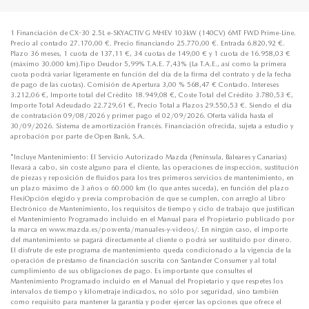
1 Financiación de CX-30 2.5L e-SKYACTIV G MHEV 103kW (140CV) 6MT FWD Prime-Line.
Precio al contado 27.170,00 €. Precio financiando 25.770,00 €. Entrada 6.820,92 €.
Plazo 36 meses, 1 cuota de 137,11 €, 34 cuotas de 149,00 € y 1 cuota de 16.958,03 €
(máximo 30.000 km).Tipo Deudor 5,99% T.A.E. 7,43% (La T.A.E., así como la primera
cuota podrá variar ligeramente en función del día de la firma del contrato y de la fecha
de pago de las cuotas). Comisión de Apertura 3,00 % 568,47 € Contado. Intereses
3.212,06 €, Importe total del Crédito 18.949,08 €, Coste Total del Crédito 3.780,53 €,
Importe Total Adeudado 22.729,61 €, Precio Total a Plazos 29.550,53 €. Siendo el día
de contratación 09/08/2026 y primer pago el 02/09/2026. Oferta válida hasta el
30/09/2026. Sistema de amortización Francés. Financiación ofrecida, sujeta a estudio y
aprobación por parte de Open Bank, S.A.
*Incluye Mantenimiento: El Servicio Autorizado Mazda (Península, Baleares y Canarias)
llevará a cabo, sin coste alguno para el cliente, las operaciones de inspección, sustitución
de piezas y reposición de fluidos para los tres primeros servicios de mantenimiento, en
un plazo máximo de 3 años o 60.000 km (lo que antes suceda), en función del plazo
FlexiOpción elegido y previa comprobación de que se cumplen, con arreglo al Libro
Electrónico de Mantenimiento, los requisitos de tiempo y ciclo de trabajo que justifican
el Mantenimiento Programado incluido en el Manual para el Propietario publicado por
la marca en www.mazda.es/posventa/manuales-y-videos/. En ningún caso, el importe
del mantenimiento se pagará directamente al cliente o podrá ser sustituido por dinero.
El disfrute de este programa de mantenimiento queda condicionado a la vigencia de la
operación de préstamo de financiación suscrita con Santander Consumer y al total
cumplimiento de sus obligaciones de pago. Es importante que consultes el
Mantenimiento Programado incluido en el Manual del Propietario y que respetes los
intervalos de tiempo y kilometraje indicados, no sólo por seguridad, sino también
como requisito para mantener la garantía y poder ejercer las opciones que ofrece el