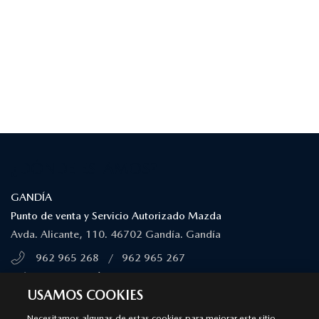
¿DÓNDE ESTAMOS?
GANDÍA
Punto de venta y Servicio Autorizado Mazda
Avda. Alicante, 110. 46702 Gandía. Gandía
962 965 268
/
962 965 267
MÁS INFORMACIÓN
USAMOS COOKIES
Necesitamos algunas de estas cookies para mejorar este sitio