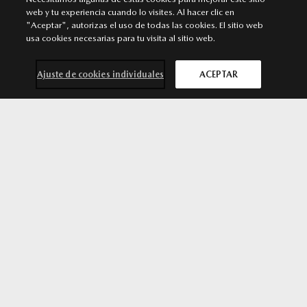
DENIA
web y tu experiencia cuando lo visites. Al hacer clic en
"Aceptar", autorizas el uso de todas las cookies. El sitio web
Punto de venta y Servicio Autorizado Mazda
usa cookies necesarias para tu visita al sitio web.
Carretera Ondara - Denia, S/N. 03700 Denia . Denia
965 481 929
/
966 435 085
Ajuste de cookies individuales
ACEPTAR
MÁS INFORMACIÓN
Contacta con
Solicita una
Prueba de
Cita previa
nosotros
oferta
conducción
taller
SÍGUENOS EN
Aviso legal
Privacidad
Cookies
Declaración de accesibilidad
Ley de Servicios Digitales
© 2026 Mazda España | Todos los derechos reservados |
Web by
All In Media