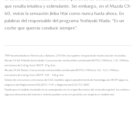
que resulta intuitiva y estimulante. Sin embargo, en el Mazda CX-
60, vivirás la sensación Jinba Ittai como nunca hasta ahora. En
palabras del responsable del programa Yoshiyuki Wada: “Es un
coche que querrás conducir siempre”.
*PVP recomendado en Península y Baleares. 21% IVA, transporte e impuesto de matriculación incluídos.
Mazda CX-60 Híbrido Enchufable: Consumo de combustible combinado WLTP (l/100km): 1,4 l/100km,
emisiones de Co2 (g/km): WLTP: 33 g/km.
Mazda CX-60 Diésel: Consumo de combustible combinado WLTP (l/100km): 5,0 – 5,5 l/100km,
emisiones de Co2 (g/km): WLTP: 129 – 142 g/km
Valores de consumos y emisiones de CO2 medidos según procedimiento de homologación WLTP según la
exigencia del Reglamento (UE) 2017/1151 y Reglamento (CE) 715/2007.
Puede que el modelo mostrado no se corresponda con las especificaciones del mercado español. Los colores y
algunos elementos del exterior e interior pueden variar en pantalla con respecto al modelo real.