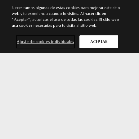
Necesitamos algunas de estas cookies para mejorar este sitio
DENIA
web y tu experiencia cuando lo visites. Al hacer clic en
"Aceptar", autorizas el uso de todas las cookies. El sitio web
Punto de venta y Servicio Autorizado Mazda
usa cookies necesarias para tu visita al sitio web.
Carretera Ondara - Denia, S/N. 03700 Denia . Denia
965 481 929
/
966 435 085
Ajuste de cookies individuales
ACEPTAR
MÁS INFORMACIÓN
Contacta con
Solicita una
Prueba de
Cita previa
nosotros
oferta
conducción
taller
SÍGUENOS EN
Aviso legal
Privacidad
Cookies
Declaración de accesibilidad
Ley de Servicios Digitales
© 2026 Mazda España | Todos los derechos reservados |
Web by
All In Media