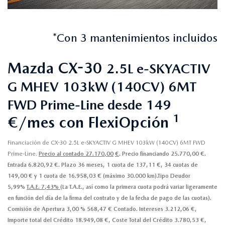
*Con 3 mantenimientos incluidos
Mazda CX-30
2.5L e-SKYACTIV
G MHEV 103kW (140CV) 6MT
FWD Prime-Line desde 149
1
€/mes con FlexiOpción
Financiación de CX-30 2.5L e-SKYACTIV G MHEV 103kW (140CV) 6MT FWD
Prime-Line.
Precio al contado 27.170,00
€
. Precio financiando 25.770,00 €.
Entrada 6.820,92 €. Plazo 36 meses, 1 cuota de 137,11 €, 34 cuotas de
149,00 € y 1 cuota de 16.958,03 € (máximo 30.000 km).Tipo Deudor
5,99%
T.A.E. 7,43%
(La T.A.E., así como la primera cuota podrá variar ligeramente
en función del día de la firma del contrato y de la fecha de pago de las cuotas).
Comisión de Apertura 3,00 % 568,47 € Contado. Intereses 3.212,06 €,
Importe total del Crédito 18.949,08 €, Coste Total del Crédito 3.780,53 €,