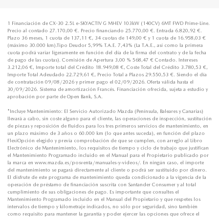
1 Financiación de CX-30 2.5L e-SKYACTIV G MHEV 103kW (140CV) 6MT FWD Prime-Line.
Precio al contado 27.170,00 €. Precio financiando 25.770,00 €. Entrada 6.820,92 €.
Plazo 36 meses, 1 cuota de 137,11 €, 34 cuotas de 149,00 € y 1 cuota de 16.958,03 €
(máximo 30.000 km).Tipo Deudor 5,99% T.A.E. 7,43% (La T.A.E., así como la primera
cuota podrá variar ligeramente en función del día de la firma del contrato y de la fecha
de pago de las cuotas). Comisión de Apertura 3,00 % 568,47 € Contado. Intereses
3.212,06 €, Importe total del Crédito 18.949,08 €, Coste Total del Crédito 3.780,53 €,
Importe Total Adeudado 22.729,61 €, Precio Total a Plazos 29.550,53 €. Siendo el día
de contratación 09/08/2026 y primer pago el 02/09/2026. Oferta válida hasta el
30/09/2026. Sistema de amortización Francés. Financiación ofrecida, sujeta a estudio y
aprobación por parte de Open Bank, S.A.
*Incluye Mantenimiento: El Servicio Autorizado Mazda (Península, Baleares y Canarias)
llevará a cabo, sin coste alguno para el cliente, las operaciones de inspección, sustitución
de piezas y reposición de fluidos para los tres primeros servicios de mantenimiento, en
un plazo máximo de 3 años o 60.000 km (lo que antes suceda), en función del plazo
FlexiOpción elegido y previa comprobación de que se cumplen, con arreglo al Libro
Electrónico de Mantenimiento, los requisitos de tiempo y ciclo de trabajo que justifican
el Mantenimiento Programado incluido en el Manual para el Propietario publicado por
la marca en www.mazda.es/posventa/manuales-y-videos/. En ningún caso, el importe
del mantenimiento se pagará directamente al cliente o podrá ser sustituido por dinero.
El disfrute de este programa de mantenimiento queda condicionado a la vigencia de la
operación de préstamo de financiación suscrita con Santander Consumer y al total
cumplimiento de sus obligaciones de pago. Es importante que consultes el
Mantenimiento Programado incluido en el Manual del Propietario y que respetes los
intervalos de tiempo y kilometraje indicados, no sólo por seguridad, sino también
como requisito para mantener la garantía y poder ejercer las opciones que ofrece el