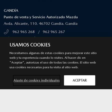
¿DÓNDE ESTAMOS?
GANDÍA
Punto de venta y Servicio Autorizado Mazda
Avda. Alicante, 110. 46702 Gandía. Gandía
962 965 268
/
962 965 267
MÁS INFORMACIÓN
USAMOS COOKIES
Necesitamos algunas de estas cookies para mejorar este sitio
DENIA
web y tu experiencia cuando lo visites. Al hacer clic en
"Aceptar", autorizas el uso de todas las cookies. El sitio web
Punto de venta y Servicio Autorizado Mazda
usa cookies necesarias para tu visita al sitio web.
Carretera Ondara - Denia, S/N. 03700 Denia . Denia
965 481 929
/
966 435 085
Ajuste de cookies individuales
ACEPTAR
MÁS INFORMACIÓN
Contacta con
Solicita una
Prueba de
Cita previa
nosotros
oferta
conducción
taller
SÍGUENOS EN