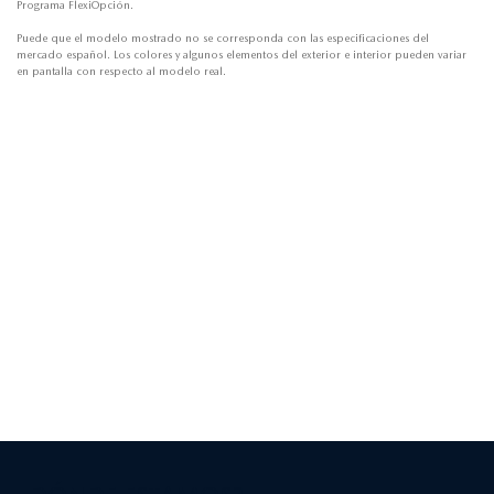
Programa FlexiOpción.
Puede que el modelo mostrado no se corresponda con las especificaciones del
mercado español. Los colores y algunos elementos del exterior e interior pueden variar
en pantalla con respecto al modelo real.