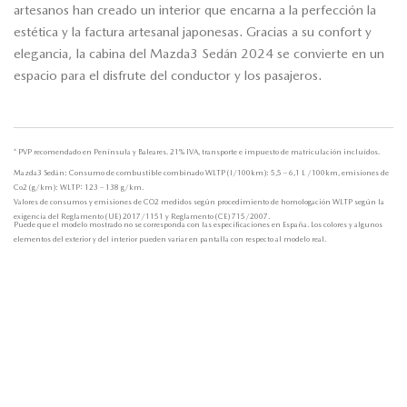
artesanos han creado un interior que encarna a la perfección la
estética y la factura artesanal japonesas. Gracias a su confort y
elegancia, la cabina del Mazda3 Sedán 2024 se convierte en un
espacio para el disfrute del conductor y los pasajeros.
* PVP recomendado en Península y Baleares. 21% IVA, transporte e impuesto de matriculación incluídos.
Mazda3 Sedán: Consumo de combustible combinado WLTP (l/100km): 5,5 – 6,1 L /100km, emisiones de
Co2 (g/km): WLTP: 123 – 138 g/km.
Valores de consumos y emisiones de CO2 medidos según procedimiento de homologación WLTP según la
exigencia del Reglamento (UE) 2017/1151 y Reglamento (CE) 715/2007.
Puede que el modelo mostrado no se corresponda con las especificaciones en España. Los colores y algunos
elementos del exterior y del interior pueden variar en pantalla con respecto al modelo real.