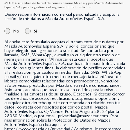
MOTOR, miembro de la red de concesionarios Mazda, y por Mazda Automóviles
España, S.A., para la gestión y el seguimiento de tu solicitud.
Deseo recibir información comercial personalizada y acepto la
cesión de mis datos a Mazda Automóviles España S.A.
No
Si
Al enviar este formulario aceptas el tratamiento de tus datos por
Mazda Automóviles España S.A. y por el concesionario que
hayas elegido para gestionar tu solicitud. Se contactará por
llamada, SMS, WhatsApp, e-mail y/o cualquier otro medio de
mensajería instantánea. *Al marcar esta casilla, aceptas que
Mazda Automóviles España, S.A. use tus datos para todos y cada
uno de los siguientes fines: la elaboración de perfiles comerciales
y la realización -por cualquier medio: llamada, SMS, WhatsApp,
e-mail y/o cualquier otro medio de mensajería instantánea- de
labores comerciales relacionadas con promociones, vehículos
y/o servicios prestados por Mazda o su red de concesionarios.
Asimismo, aceptas que tus datos sean cedidos para la misma
finalidad a las empresas de su grupo. Derechos: Si deseas ejercer
tus derechos de acceso, rectificación, suspensión, oposición y
cualquier otro derecho que te corresponda en relación con tus
datos, contacta con nosotros por correo postal: Mazda
Automóviles España. C/Manuel Pombo Angulo 28, 2º planta-
28050 Madrid, o por email: privacidad@mazdaeur.com. Para
más información sobre la Protección de Datos de Mazda
Automóviles España clica aqui. ->
https://www.mazda.es/privacidad/
Asimismo, le recordamos