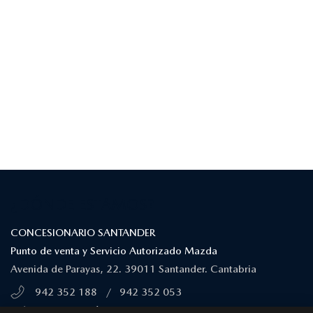
¿DÓNDE ESTAMOS?
CONCESIONARIO SANTANDER
Punto de venta y Servicio Autorizado Mazda
Avenida de Parayas, 22. 39011 Santander. Cantabria
942 352 188
/
942 352 053
MÁS INFORMACIÓN