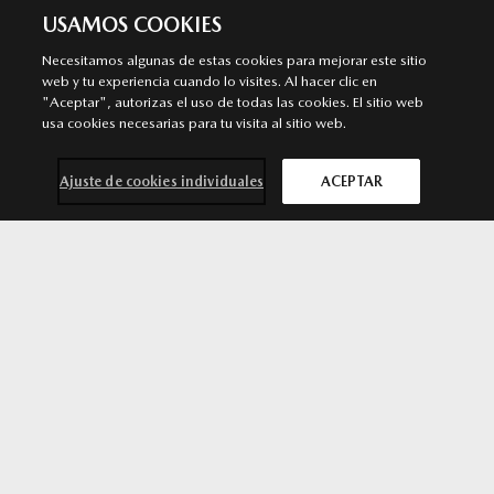
USAMOS COOKIES
Necesitamos algunas de estas cookies para mejorar este sitio
TALLER SANTANDER
web y tu experiencia cuando lo visites. Al hacer clic en
"Aceptar", autorizas el uso de todas las cookies. El sitio web
Servicio Autorizado Mazda
usa cookies necesarias para tu visita al sitio web.
C/ Rio Miera, 12. 39011 Santander. Cantabria
942 352 053
Ajuste de cookies individuales
ACEPTAR
MÁS INFORMACIÓN
Contacta con
Solicita una
Prueba de
Cita previa
nosotros
oferta
conducción
taller
SÍGUENOS EN
Aviso legal
Privacidad
Cookies
Declaración de accesibilidad
Ley de Servicios Digitales
© 2026 Mazda España | Todos los derechos reservados |
Web by
All In Media