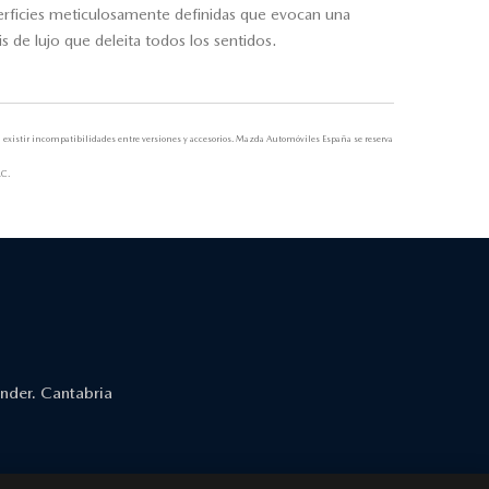
perficies meticulosamente definidas que evocan una
 de lujo que deleita todos los sentidos.
n existir incompatibilidades entre versiones y accesorios. Mazda Automóviles España se reserva
LC.
nder. Cantabria