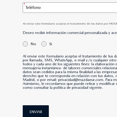
Al enviar este formulario aceptas el tratamiento de tus datos por MO
Deseo recibir información comercial personalizada y ac
No
Si
Al enviar este formulario aceptas el tratamiento de tus 
por llamada, SMS, WhatsApp, e-mail y/o cualquier otro medio de mensajería instantánea. *Al marcar esta casi
todos y cada uno de los siguientes fines: la elaboración
mensajería instantánea- de labores comerciales relacio
datos sean cedidos para la misma finalidad a las empresa
derecho que te corresponda en relación con tus datos
Madrid, o por email: privacidad@mazdaeur.com. Para má
Asimismo, le recordamos que puede retirar y modificar s
como consultar la política de privacidad vigente.
ENVIAR