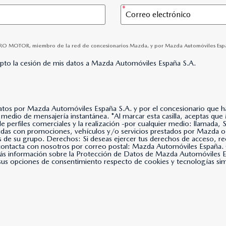
URO MOTOR, miembro de la red de concesionarios Mazda, y por Mazda Automóviles España, 
epto la cesión de mis datos a Mazda Automóviles España S.A.
datos por Mazda Automóviles España S.A. y por el concesionario que hay
lla, aceptas que Mazda Automóviles España, S.A. use tus datos para
 de perfiles comerciales y la realización -por cualquier medio: llama
nadas con promociones, vehículos y/o servicios prestados por Mazda o
s de su grupo. Derechos: Si deseas ejercer tus derechos de acceso, rec
, contacta con nosotros por correo postal: Mazda Automóviles Espa
s información sobre la Protección de Datos de Mazda Automóviles Es
us opciones de consentimiento respecto de cookies y tecnologías simil