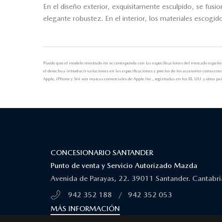
En el diseño exterior, exquisitamente esculpido, se fus
elegante robustez. En el interior, los materiales escogi
Puede que el modelo mostrado no se corresponda con las especificaciones del mercado español. 
el derecho a introducir variaciones en las especificaciones y precios de los accesorios como c
Apple, iPhone y Siri son marcas comerciales de Apple Inc., registradas en los EE. UU. y otros 
¿DÓNDE ESTAMOS?
CONCESIONARIO SANTANDER
Punto de venta y Servicio Autorizado Mazda
Avenida de Parayas, 22. 39011 Santander. Cantabri
942 352 188
/
942 352 053
MÁS INFORMACIÓN