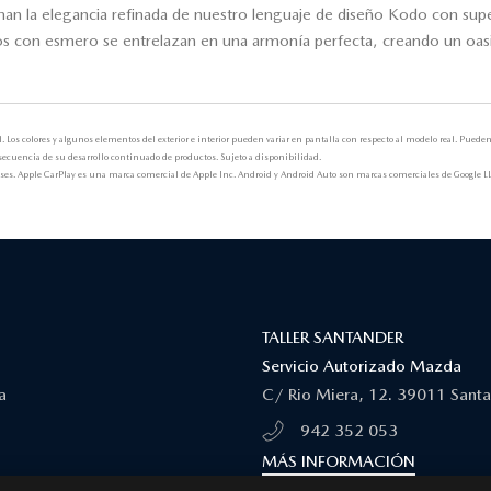
ionan la elegancia refinada de nuestro lenguaje de diseño Kodo con su
dos con esmero se entrelazan en una armonía perfecta, creando un oasis
Los colores y algunos elementos del exterior e interior pueden variar en pantalla con respecto al modelo real. Puede
onsecuencia de su desarrollo continuado de productos. Sujeto a disponibilidad.
países. Apple CarPlay es una marca comercial de Apple Inc. Android y Android Auto son marcas comerciales de Google L
TALLER SANTANDER
Servicio Autorizado Mazda
a
C/ Rio Miera, 12. 39011 Santa
942 352 053
MÁS INFORMACIÓN