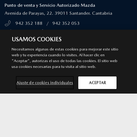
Punto de venta y Servicio Autorizado Mazda
Avenida de Parayas, 22. 39011 Santander. Cantabria
942 352 188
/
942 352 053
MÁS INFORMACIÓN
USAMOS COOKIES
Necesitamos algunas de estas cookies para mejorar este sitio
TALLER SANTANDER
web y tu experiencia cuando lo visites. Al hacer clic en
"Aceptar", autorizas el uso de todas las cookies. El sitio web
Servicio Autorizado Mazda
usa cookies necesarias para tu visita al sitio web.
C/ Rio Miera, 12. 39011 Santander. Cantabria
942 352 053
Ajuste de cookies individuales
ACEPTAR
MÁS INFORMACIÓN
Contacta con
Solicita una
Prueba de
Cita previa
nosotros
oferta
conducción
taller
SÍGUENOS EN