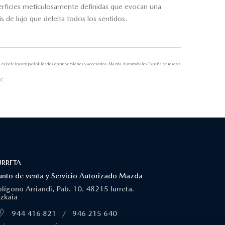
perficies meticulosamente definidas que evocan una
 de lujo que deleita todos los sentidos.
n existir incompatibilidades entre versiones y accesorios. Mazda Automóviles España se reserva
LC.
URRETA
unto de venta y Servicio Autorizado Mazda
olígono Arriandi, Pab. 10. 48215 Iurreta.
izkaia
944 416 821
/
946 215 640