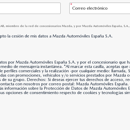
AR, miembro de la red de concesionarios Mazda, y por Mazda Automóviles España, S.A., pa
epto la cesión de mis datos a Mazda Automóviles España S.A.
datos por Mazda Automóviles España S.A. y por el concesionario que hay
lla, aceptas que Mazda Automóviles España, S.A. use tus datos para
 de perfiles comerciales y la realización -por cualquier medio: llama
nadas con promociones, vehículos y/o servicios prestados por Mazda o
s de su grupo. Derechos: Si deseas ejercer tus derechos de acceso, rec
, contacta con nosotros por correo postal: Mazda Automóviles Espa
s información sobre la Protección de Datos de Mazda Automóviles Es
us opciones de consentimiento respecto de cookies y tecnologías simil