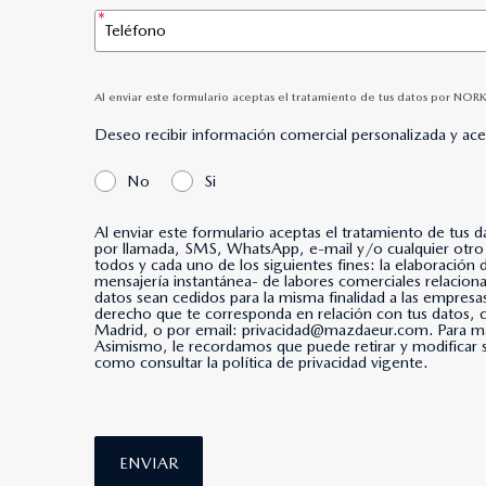
Al enviar este formulario aceptas el tratamiento de tus datos por NORK
Deseo recibir información comercial personalizada y ac
No
Si
Al enviar este formulario aceptas el tratamiento de tus 
por llamada, SMS, WhatsApp, e-mail y/o cualquier otro medio de mensajería instantánea. *Al marcar esta casi
todos y cada uno de los siguientes fines: la elaboración
mensajería instantánea- de labores comerciales relacio
datos sean cedidos para la misma finalidad a las empresa
derecho que te corresponda en relación con tus datos
Madrid, o por email: privacidad@mazdaeur.com. Para má
Asimismo, le recordamos que puede retirar y modificar s
como consultar la política de privacidad vigente.
ENVIAR