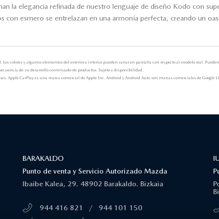
ionan la elegancia refinada de nuestro lenguaje de diseño Kodo con su
dos con esmero se entrelazan en una armonía perfecta, creando un oasis
Los colores y algunos elementos del exterior e interior pueden variar en pantalla con respecto al modelo real. Puede
onsecuencia de su desarrollo continuado de productos. Sujeto a disponibilidad.
países. Apple CarPlay es una marca comercial de Apple Inc. Android y Android Auto son marcas comerciales de Google L
BARAKALDO
I
Punto de venta y Servicio Autorizado Mazda
P
Ibaibe Kalea, 29. 48902 Barakaldo. Bizkaia
P
B
944 416 821
/
944 101 150