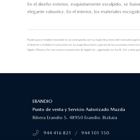
En el diseño exterior, exquisitamente esculpido, se fus
elegante robustez. En el interior, los materiales escogi
Puede que el modelo mostrado no se corresponda con las especificaciones del mercado español. 
el derecho a introducir variaciones en las especificaciones y precios de los accesorios como c
Apple, iPhone y Siri son marcas comerciales de Apple Inc., registradas en los EE. UU. y otros 
¿DÓNDE ESTAMOS?
ERANDIO
Punto de venta y Servicio Autorizado Mazda
Ribera Erandio 5. 48950 Erandio. Bizkaia
944 416 821
/
944 101 150