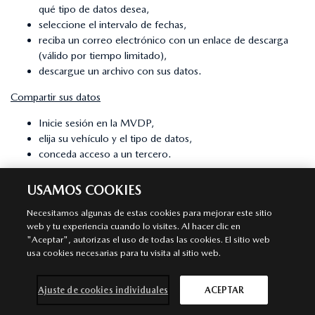
qué tipo de datos desea,
seleccione el intervalo de fechas,
reciba un correo electrónico con un enlace de descarga
(válido por tiempo limitado),
descargue un archivo con sus datos.
Compartir sus datos
Inicie sesión en la MVDP,
elija su vehículo y el tipo de datos,
conceda acceso a un tercero.
Dejar de compartir o suprimir datos
USAMOS COOKIES
Elimine un vehículo de su cuenta: esto pone fin al acceso a
Necesitamos algunas de estas cookies para mejorar este sitio
sus datos,
web y tu experiencia cuando lo visites. Al hacer clic en
revoque el permiso de uso compartido de terceros a
"Aceptar", autorizas el uso de todas las cookies. El sitio web
través de la Gestión de Acceso,
usa cookies necesarias para tu visita al sitio web.
borre su cuenta MVDP: esto borrará su perfil.
¿Utilizará Mazda sus datos y para qué? ¿Tendrán acceso a
Ajuste de cookies individuales
ACEPTAR
ellos terceros?