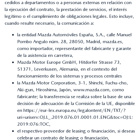
cedidos a departamentos o a personas externas en relación con
la ejecución del contrato, la prestación de servicios, el interés
legítimo o el cumplimiento de obligaciones legales. Esto incluye,
cuando resulte necesario, la comunicación a:
la entidad Mazda Automóviles España, S.A., calle Manuel
Pombo Angulo núm. 28, 28050, Madrid, mazda.es,
como importador, representante del fabricante y garante
de la asistencia en carretera,
Mazda Motor Europe GmbH, Hitdorfer Strasse 73,
51371, Leverkusen, Alemania, en el contexto del
funcionamiento de los sistemas y procesos centrales
la Mazda Motor Corporation, 3-1, Shinchi, Fuchu-cho,
Aki-gun, Hiroshima, Japón, www.mazda.com, como
fabricante; la transferencia se realiza sobre la base de una
decisión de adecuación de la Comisión de la UE, disponible
en
https://eur-lex.europa.eu/legalontent/EN/TXT/?
uri=uriserv:OJ.L_.2019.076.01.0001.01.ENG&toc=OJ:L:
2019:076:TOC
,
el respectivo proveedor de leasing o financiación, si deseas
celebrar un contrato de leasing o financiación,