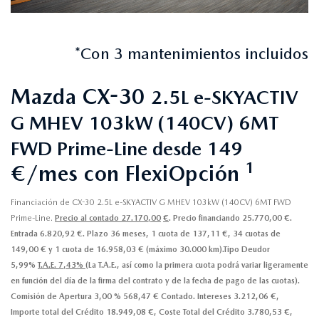
*Con 3 mantenimientos incluidos
Mazda CX-30
2.5L e-SKYACTIV
G MHEV 103kW (140CV) 6MT
FWD Prime-Line desde 149
1
€/mes con FlexiOpción
Financiación de CX-30 2.5L e-SKYACTIV G MHEV 103kW (140CV) 6MT FWD
Prime-Line.
Precio al contado 27.170,00
€
. Precio financiando 25.770,00 €.
Entrada 6.820,92 €. Plazo 36 meses, 1 cuota de 137,11 €, 34 cuotas de
149,00 € y 1 cuota de 16.958,03 € (máximo 30.000 km).Tipo Deudor
5,99%
T.A.E. 7,43%
(La T.A.E., así como la primera cuota podrá variar ligeramente
en función del día de la firma del contrato y de la fecha de pago de las cuotas).
Comisión de Apertura 3,00 % 568,47 € Contado. Intereses 3.212,06 €,
Importe total del Crédito 18.949,08 €, Coste Total del Crédito 3.780,53 €,