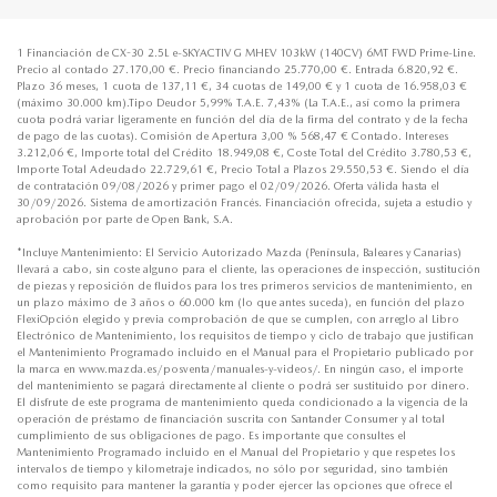
1 Financiación de CX-30 2.5L e-SKYACTIV G MHEV 103kW (140CV) 6MT FWD Prime-Line.
Precio al contado 27.170,00 €. Precio financiando 25.770,00 €. Entrada 6.820,92 €.
Plazo 36 meses, 1 cuota de 137,11 €, 34 cuotas de 149,00 € y 1 cuota de 16.958,03 €
(máximo 30.000 km).Tipo Deudor 5,99% T.A.E. 7,43% (La T.A.E., así como la primera
cuota podrá variar ligeramente en función del día de la firma del contrato y de la fecha
de pago de las cuotas). Comisión de Apertura 3,00 % 568,47 € Contado. Intereses
3.212,06 €, Importe total del Crédito 18.949,08 €, Coste Total del Crédito 3.780,53 €,
Importe Total Adeudado 22.729,61 €, Precio Total a Plazos 29.550,53 €. Siendo el día
de contratación 09/08/2026 y primer pago el 02/09/2026. Oferta válida hasta el
30/09/2026. Sistema de amortización Francés. Financiación ofrecida, sujeta a estudio y
aprobación por parte de Open Bank, S.A.
*Incluye Mantenimiento: El Servicio Autorizado Mazda (Península, Baleares y Canarias)
llevará a cabo, sin coste alguno para el cliente, las operaciones de inspección, sustitución
de piezas y reposición de fluidos para los tres primeros servicios de mantenimiento, en
un plazo máximo de 3 años o 60.000 km (lo que antes suceda), en función del plazo
FlexiOpción elegido y previa comprobación de que se cumplen, con arreglo al Libro
Electrónico de Mantenimiento, los requisitos de tiempo y ciclo de trabajo que justifican
el Mantenimiento Programado incluido en el Manual para el Propietario publicado por
la marca en www.mazda.es/posventa/manuales-y-videos/. En ningún caso, el importe
del mantenimiento se pagará directamente al cliente o podrá ser sustituido por dinero.
El disfrute de este programa de mantenimiento queda condicionado a la vigencia de la
operación de préstamo de financiación suscrita con Santander Consumer y al total
cumplimiento de sus obligaciones de pago. Es importante que consultes el
Mantenimiento Programado incluido en el Manual del Propietario y que respetes los
intervalos de tiempo y kilometraje indicados, no sólo por seguridad, sino también
como requisito para mantener la garantía y poder ejercer las opciones que ofrece el