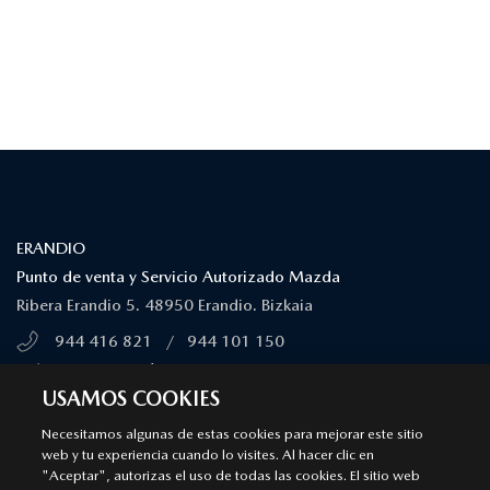
¿DÓNDE ESTAMOS?
ERANDIO
Punto de venta y Servicio Autorizado Mazda
Ribera Erandio 5. 48950 Erandio. Bizkaia
944 416 821
/
944 101 150
MÁS INFORMACIÓN
USAMOS COOKIES
Necesitamos algunas de estas cookies para mejorar este sitio
BARAKALDO
web y tu experiencia cuando lo visites. Al hacer clic en
"Aceptar", autorizas el uso de todas las cookies. El sitio web
Punto de venta y Servicio Autorizado Mazda