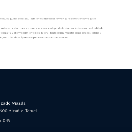
osible que algunos de los equipamientos mostrados formen parte de versiones y/o packs
 autonomía alcanzada en condiciones reales depende de diversos factores, como el estilo de
a topografía y el envejecimiento de la batería. Tanto equipamientos como baterías, colores y
, consulta el configurador o ponte en contacto con nosotros.
orizado Mazda
00 Alcañiz. Teruel
5 049