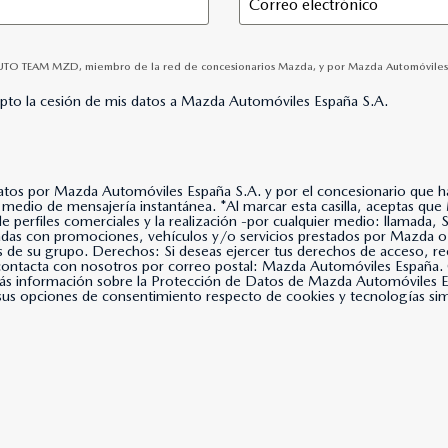
AUTO TEAM MZD, miembro de la red de concesionarios Mazda, y por Mazda Automóviles Espa
epto la cesión de mis datos a Mazda Automóviles España S.A.
datos por Mazda Automóviles España S.A. y por el concesionario que hay
lla, aceptas que Mazda Automóviles España, S.A. use tus datos para
 de perfiles comerciales y la realización -por cualquier medio: llama
nadas con promociones, vehículos y/o servicios prestados por Mazda o
s de su grupo. Derechos: Si deseas ejercer tus derechos de acceso, rec
, contacta con nosotros por correo postal: Mazda Automóviles Espa
s información sobre la Protección de Datos de Mazda Automóviles Es
us opciones de consentimiento respecto de cookies y tecnologías simil