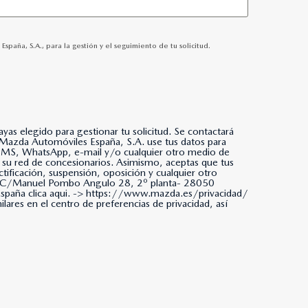
ña, S.A., para la gestión y el seguimiento de tu solicitud.
as elegido para gestionar tu solicitud. Se contactará
da, SMS, WhatsApp, e-mail y/o cualquier otro medio de
 su red de concesionarios. Asimismo, aceptas que tus
tificación, suspensión, oposición y cualquier otro
ña. C/Manuel Pombo Angulo 28, 2º planta- 28050
paña clica aqui. ->
https://www.mazda.es/privacidad/
ares en el centro de preferencias de privacidad, así