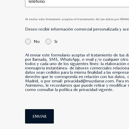
Al enviar este formulario aceptas el tratamiento de tus datos por RIM
Deseo recibir información comercial personalizada y ac
No
Si
Al enviar este formulario aceptas el tratamiento de tus 
por llamada, SMS, WhatsApp, e-mail y/o cualquier otro medio de mensajería instantánea. *Al marcar esta casi
todos y cada uno de los siguientes fines: la elaboración
mensajería instantánea- de labores comerciales relacio
datos sean cedidos para la misma finalidad a las empresa
derecho que te corresponda en relación con tus datos
Madrid, o por email: privacidad@mazdaeur.com. Para má
Asimismo, le recordamos que puede retirar y modificar s
como consultar la política de privacidad vigente.
ENVIAR