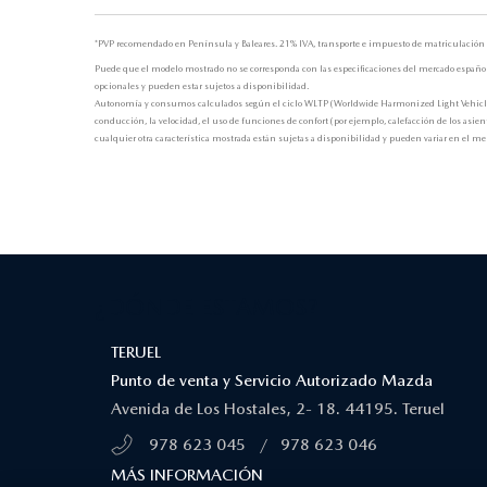
*PVP recomendado en Península y Baleares. 21% IVA, transporte e impuesto de matriculación 
Puede que el modelo mostrado no se corresponda con las especificaciones del mercado español. 
opcionales y pueden estar sujetos a disponibilidad.
Autonomía y consumos calculados según el ciclo WLTP (Worldwide Harmonized Light Vehicle Tes
conducción, la velocidad, el uso de funciones de confort (por ejemplo, calefacción de los asient
cualquier otra característica mostrada están sujetas a disponibilidad y pueden variar en el 
¿DÓNDE ESTAMOS?
TERUEL
Punto de venta y Servicio Autorizado Mazda
Avenida de Los Hostales, 2- 18. 44195. Teruel
978 623 045
/
978 623 046
MÁS INFORMACIÓN