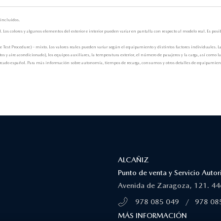
incluidos.
Los colores y algunos elementos del exterior e interior pueden variar en pantalla con respecto al modelo real. Es p
t Procedure) – mixto. Los valores reales pueden variar según el equipamiento y distintos factores individuales. La
os y aire acondicionado), los equipos auxiliares, la temperatura exterior, el número de pasajeros y la carga, así como l
mercado español. Para más información sobre autonomía, tiempos de recarga, consumos y otros detalles de equipamiento
ALCAÑIZ
Punto de venta y Servicio Aut
Avenida de Zaragoza, 121. 446
978 085 049
/
978 08
MÁS INFORMACIÓN