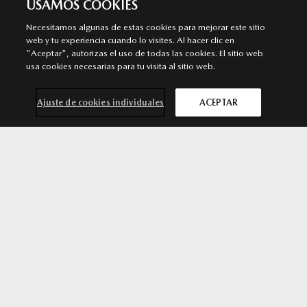
USAMOS COOKIES
Necesitamos algunas de estas cookies para mejorar este sitio
ALCAÑIZ
web y tu experiencia cuando lo visites. Al hacer clic en
"Aceptar", autorizas el uso de todas las cookies. El sitio web
Punto de venta y Servicio Autorizado Mazda
usa cookies necesarias para tu visita al sitio web.
Avenida de Zaragoza, 121. 44600 Alcañiz. Teruel
978 085 049
/
978 085 049
Ajuste de cookies individuales
ACEPTAR
MÁS INFORMACIÓN
Contacta con
Solicita una
Prueba de
Cita previa
nosotros
oferta
conducción
taller
SÍGUENOS EN
Aviso legal
Privacidad
Cookies
Declaración de accesibilidad
Ley de Servicios Digitales
© 2026 Mazda España | Todos los derechos reservados |
Web by
All In Media