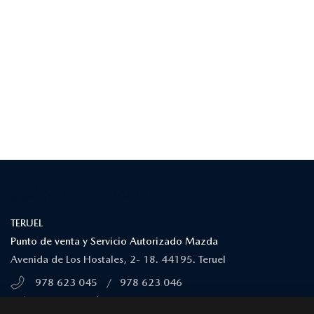
¿DÓNDE ESTAMOS?
TERUEL
Punto de venta y Servicio Autorizado Mazda
Avenida de Los Hostales, 2- 18. 44195. Teruel
978 623 045
/
978 623 046
MÁS INFORMACIÓN