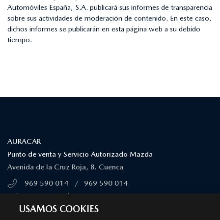
Automóviles España, S.A. publicará sus informes de transparencia
sobre sus actividades de moderación de contenido. En este caso,
dichos informes se publicarán en esta página web a su debido
tiempo.
¿DÓNDE ESTAMOS?
AURACAR
Punto de venta y Servicio Autorizado Mazda
Avenida de la Cruz Roja, 8. Cuenca
969 590 014
/
969 590 014
MÁS INFORMACIÓN
USAMOS COOKIES