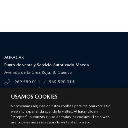
¿DÓNDE ESTAMOS?
AURACAR
Punto de venta y Servicio Autorizado Mazda
Avenida de la Cruz Roja, 8. Cuenca
969 590 014
/
969 590 014
MÁS INFORMACIÓN
USAMOS COOKIES
SÍGUENOS EN
Necesitamos algunas de estas cookies para mejorar este sitio
web y tu experiencia cuando lo visites. Al hacer clic en
"Aceptar", autorizas el uso de todas las cookies. El sitio web
Aviso legal
Privacidad
Cookies
usa cookies necesarias para tu visita al sitio web.
Declaración de accesibilidad
Ley de Servicios Digitales