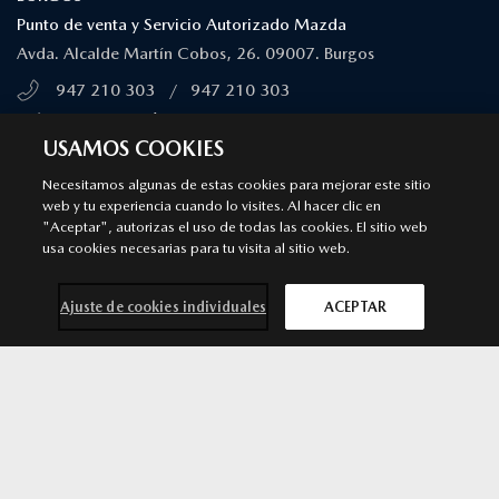
Punto de venta y Servicio Autorizado Mazda
Avda. Alcalde Martín Cobos, 26. 09007. Burgos
947 210 303
/
947 210 303
MÁS INFORMACIÓN
USAMOS COOKIES
SÍGUENOS EN
Necesitamos algunas de estas cookies para mejorar este sitio
web y tu experiencia cuando lo visites. Al hacer clic en
"Aceptar", autorizas el uso de todas las cookies. El sitio web
Aviso legal
Privacidad
Cookies
usa cookies necesarias para tu visita al sitio web.
Declaración de accesibilidad
Ley de Servicios Digitales
© 2026 Mazda España | Todos los derechos reservados |
Web by
Ajuste de cookies individuales
ACEPTAR
All In Media
Mazda CX-60
SOLICITA MÁS
por 43.900 €*
INFORMACIÓN