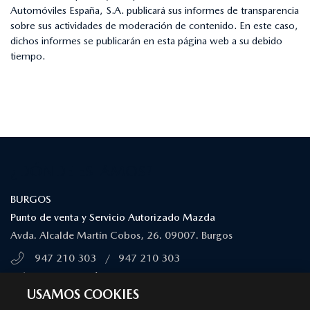
Automóviles España, S.A. publicará sus informes de transparencia
sobre sus actividades de moderación de contenido. En este caso,
dichos informes se publicarán en esta página web a su debido
tiempo.
¿DÓNDE ESTAMOS?
BURGOS
Punto de venta y Servicio Autorizado Mazda
Avda. Alcalde Martín Cobos, 26. 09007. Burgos
947 210 303
/
947 210 303
MÁS INFORMACIÓN
USAMOS COOKIES