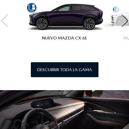
NUEVO MAZDA CX-6E
N
DESCUBRIR TODA LA GAMA