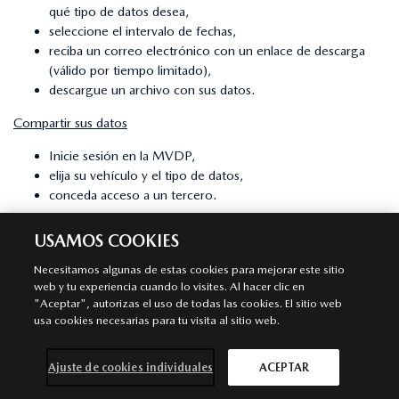
qué tipo de datos desea,
seleccione el intervalo de fechas,
reciba un correo electrónico con un enlace de descarga
(válido por tiempo limitado),
descargue un archivo con sus datos.
Compartir sus datos
Inicie sesión en la MVDP,
elija su vehículo y el tipo de datos,
conceda acceso a un tercero.
Dejar de compartir o suprimir datos
USAMOS COOKIES
Elimine un vehículo de su cuenta: esto pone fin al acceso a
Necesitamos algunas de estas cookies para mejorar este sitio
sus datos,
web y tu experiencia cuando lo visites. Al hacer clic en
revoque el permiso de uso compartido de terceros a
"Aceptar", autorizas el uso de todas las cookies. El sitio web
través de la Gestión de Acceso,
usa cookies necesarias para tu visita al sitio web.
borre su cuenta MVDP: esto borrará su perfil.
¿Utilizará Mazda sus datos y para qué? ¿Tendrán acceso a
Ajuste de cookies individuales
ACEPTAR
ellos terceros?