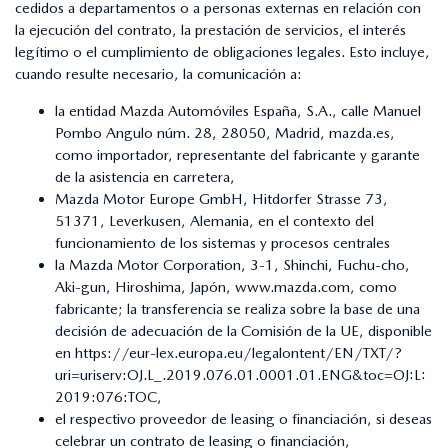
cedidos a departamentos o a personas externas en relación con
la ejecución del contrato, la prestación de servicios, el interés
legítimo o el cumplimiento de obligaciones legales. Esto incluye,
cuando resulte necesario, la comunicación a:
la entidad Mazda Automóviles España, S.A., calle Manuel
Pombo Angulo núm. 28, 28050, Madrid, mazda.es,
como importador, representante del fabricante y garante
de la asistencia en carretera,
Mazda Motor Europe GmbH, Hitdorfer Strasse 73,
51371, Leverkusen, Alemania, en el contexto del
funcionamiento de los sistemas y procesos centrales
la Mazda Motor Corporation, 3-1, Shinchi, Fuchu-cho,
Aki-gun, Hiroshima, Japón, www.mazda.com, como
fabricante; la transferencia se realiza sobre la base de una
decisión de adecuación de la Comisión de la UE, disponible
en
https://eur-lex.europa.eu/legalontent/EN/TXT/?
uri=uriserv:OJ.L_.2019.076.01.0001.01.ENG&toc=OJ:L:
2019:076:TOC
,
el respectivo proveedor de leasing o financiación, si deseas
celebrar un contrato de leasing o financiación,