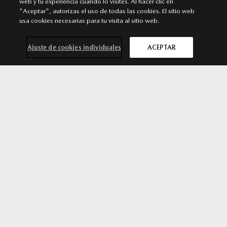
web y tu experiencia cuando lo visites. Al hacer clic en
SANT CUGAT DEL VALLÉS
"Aceptar", autorizas el uso de todas las cookies. El sitio web
Punto de venta y Servicio Autorizado Mazda
usa cookies necesarias para tu visita al sitio web.
Avd/ Via Augusta nº 3-11, bloque 2D. Sant Cugat del Vallés
Ajuste de cookies individuales
ACEPTAR
600 467 618
/
935 906 451
MÁS INFORMACIÓN
Mazda CX-80
SOLICITA MÁS
por 59.990 €*
INFORMACIÓN
SÍGUENOS EN
Aviso legal
Privacidad
Cookies
Declaración de accesibilidad
Ley de Servicios Digitales
© 2026 Mazda España | Todos los derechos reservados |
Web by
All In Media