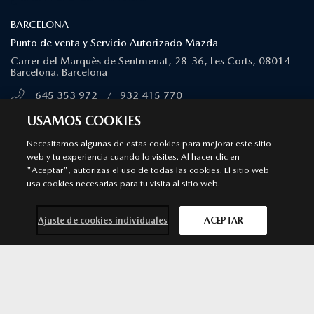
BARCELONA
Punto de venta y Servicio Autorizado Mazda
Carrer del Marquès de Sentmenat, 28-36, Les Corts, 08014
Barcelona. Barcelona
645 353 972
/
932 415 770
MÁS INFORMACIÓN
USAMOS COOKIES
Necesitamos algunas de estas cookies para mejorar este sitio
web y tu experiencia cuando lo visites. Al hacer clic en
SANT CUGAT DEL VALLÉS
"Aceptar", autorizas el uso de todas las cookies. El sitio web
Punto de venta y Servicio Autorizado Mazda
usa cookies necesarias para tu visita al sitio web.
Avd/ Via Augusta nº 3-11, bloque 2D. Sant Cugat del Vallés
Ajuste de cookies individuales
ACEPTAR
600 467 618
/
935 906 451
MÁS INFORMACIÓN
Contacta con
Solicita una
Prueba de
Cita previa
nosotros
oferta
conducción
taller