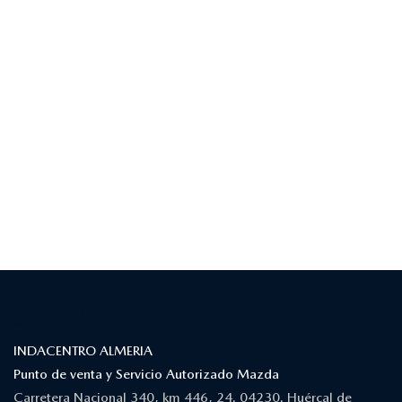
¿DÓNDE ESTAMOS?
INDACENTRO ALMERIA
Punto de venta y Servicio Autorizado Mazda
Carretera Nacional 340, km 446, 24. 04230. Huércal de