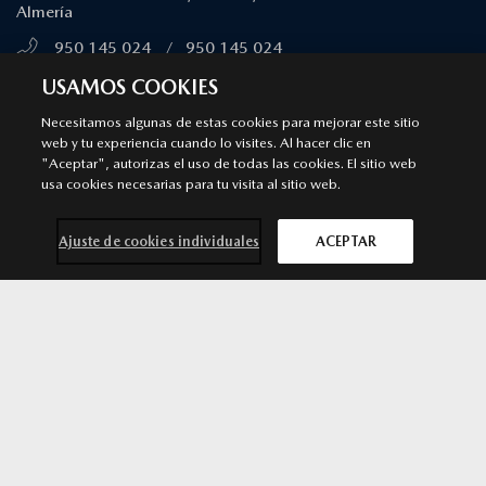
Almería
950 145 024
/
950 145 024
MÁS INFORMACIÓN
USAMOS COOKIES
Necesitamos algunas de estas cookies para mejorar este sitio
web y tu experiencia cuando lo visites. Al hacer clic en
INDACENTRO ROQUETAS
"Aceptar", autorizas el uso de todas las cookies. El sitio web
Punto de venta y Servicio Autorizado Mazda
usa cookies necesarias para tu visita al sitio web.
Calle Marconi, s/n 04740. Roquetas de Mar
Ajuste de cookies individuales
ACEPTAR
950 322 812
/
950 322 812
MÁS INFORMACIÓN
Contacta con
Solicita una
Prueba de
Cita previa
nosotros
oferta
conducción
taller
SÍGUENOS EN
Aviso legal
Privacidad
Cookies
Declaración de accesibilidad
Ley de Servicios Digitales