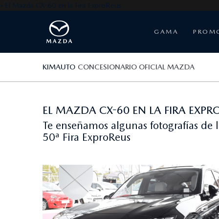
» El Mazda CX-60 en la Fira ExproReus
GAMA
PROM
KIMAUTO
CONCESIONARIO OFICIAL MAZDA
EL MAZDA CX-60 EN LA FIRA EXPR
Te enseñamos algunas fotografías de
50ª Fira ExproReus