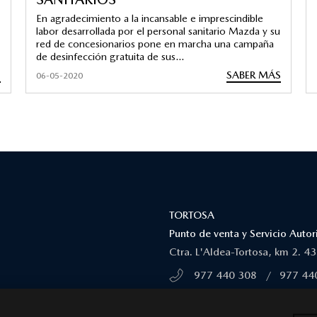
En agradecimiento a la incansable e imprescindible
labor desarrollada por el personal sanitario Mazda y su
red de concesionarios pone en marcha una campaña
de desinfección gratuita de sus...
S
SABER MÁS
06-05-2020
TORTOSA
Punto de venta y Servicio Aut
Ctra. L'Aldea-Tortosa, km 2. 4
977 440 308
/
977 44
MÁS INFORMACIÓN