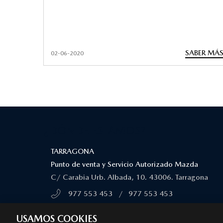
SABER MÁ
02-06-2020
¿DÓNDE ESTAMOS?
TARRAGONA
Punto de venta y Servicio Autorizado Mazda
C/ Carabia Urb. Albada, 10. 43006. Tarragona
977 553 453
/
977 553 453
MÁS INFORMACIÓN
USAMOS COOKIES