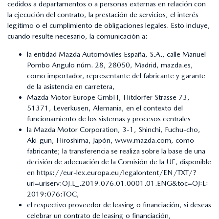
cedidos a departamentos o a personas externas en relación con
la ejecución del contrato, la prestación de servicios, el interés
legítimo o el cumplimiento de obligaciones legales. Esto incluye,
cuando resulte necesario, la comunicación a:
la entidad Mazda Automóviles España, S.A., calle Manuel
Pombo Angulo núm. 28, 28050, Madrid, mazda.es,
como importador, representante del fabricante y garante
de la asistencia en carretera,
Mazda Motor Europe GmbH, Hitdorfer Strasse 73,
51371, Leverkusen, Alemania, en el contexto del
funcionamiento de los sistemas y procesos centrales
la Mazda Motor Corporation, 3-1, Shinchi, Fuchu-cho,
Aki-gun, Hiroshima, Japón, www.mazda.com, como
fabricante; la transferencia se realiza sobre la base de una
decisión de adecuación de la Comisión de la UE, disponible
en
https://eur-lex.europa.eu/legalontent/EN/TXT/?
uri=uriserv:OJ.L_.2019.076.01.0001.01.ENG&toc=OJ:L:
2019:076:TOC
,
el respectivo proveedor de leasing o financiación, si deseas
celebrar un contrato de leasing o financiación,