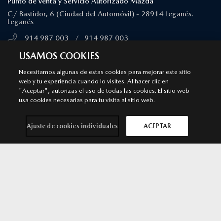
Punto de venta y Servicio Autorizado Mazda
C/ Bastidor, 6 (Ciudad del Automóvil) - 28914 Leganés.
Leganés
914 987 003
/
914 987 003
MÁS INFORMACIÓN
USAMOS COOKIES
Necesitamos algunas de estas cookies para mejorar este sitio
web y tu experiencia cuando lo visites. Al hacer clic en
MAJADAHONDA
"Aceptar", autorizas el uso de todas las cookies. El sitio web
Punto de venta y Servicio Autorizado Mazda
usa cookies necesarias para tu visita al sitio web.
Calle Ciruela, 14 - 28222 Majadahonda. Majadahonda
Ajuste de cookies individuales
ACEPTAR
911 091 430
/
911 091 430
MÁS INFORMACIÓN
SOLICITA MÁS
Mazda 3
por 26.990 €*
INFORMACIÓN
ALCORCÓN
Punto de venta y Servicio Autorizado Mazda
Avenida Argentina 3. 28922 Alcorcón. Madrid. Alcorcón
916 426 081
/
916 426 081