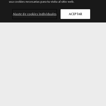
Punto de venta y Servicio Autorizado Mazda
usa cookies necesarias para tu visita al sitio web.
Calle Ciruela, 14 - 28222 Majadahonda. Majadahonda
Ajuste de cookies individuales
ACEPTAR
911 091 430
/
911 091 430
MÁS INFORMACIÓN
Contacta con
Solicita una
Prueba de
Cita previa
nosotros
oferta
conducción
taller
ALCORCÓN
Punto de venta y Servicio Autorizado Mazda
Avenida Argentina 3. 28922 Alcorcón. Madrid. Alcorcón
916 426 081
/
916 426 081
MÁS INFORMACIÓN
SÍGUENOS EN
Aviso legal
Privacidad
Cookies
Plan de recuperación