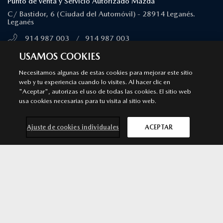
Punto de venta y Servicio Autorizado Mazda
C/ Bastidor, 6 (Ciudad del Automóvil) - 28914 Leganés.
Leganés
914 987 003
/
914 987 003
MÁS INFORMACIÓN
USAMOS COOKIES
Necesitamos algunas de estas cookies para mejorar este sitio
web y tu experiencia cuando lo visites. Al hacer clic en
MAJADAHONDA
"Aceptar", autorizas el uso de todas las cookies. El sitio web
Punto de venta y Servicio Autorizado Mazda
usa cookies necesarias para tu visita al sitio web.
Calle Ciruela, 14 - 28222 Majadahonda. Majadahonda
Ajuste de cookies individuales
ACEPTAR
911 091 430
/
911 091 430
MÁS INFORMACIÓN
Contacta con
Solicita una
Prueba de
Cita previa
nosotros
oferta
conducción
taller
ALCORCÓN
Punto de venta y Servicio Autorizado Mazda
Avenida Argentina 3. 28922 Alcorcón. Madrid. Alcorcón
916 426 081
/
916 426 081