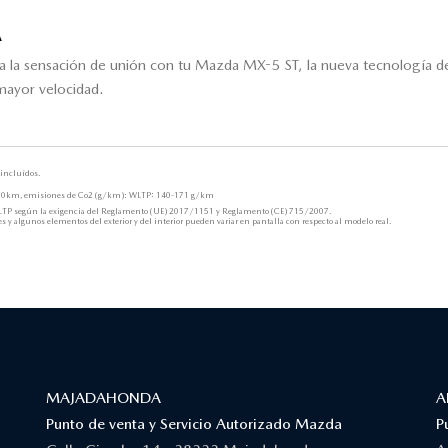
A
 a la sensación de unión con tu Mazda MX-5 ST, la nueva tecnología d
 mayor velocidad.
incluídos.
00km, emisiones de Co2 (g/km): WLTP: 140-171 g/km
TP según la exigencia del Reglamento (UE) 2017/1151 y Reglamento (CE) 715/2007.
 y algunos elementos del exterior y del interior pueden variar en pantalla con respecto al modelo real.
MAJADAHONDA
A
Punto de venta y Servicio Autorizado Mazda
P