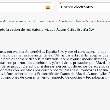
Spain
+34
ba Motor, miembro de la red de concesionarios Mazda, y por Mazda Automóviles España, S.
epto la cesión de mis datos a Mazda Automóviles España S.A.
datos por Mazda Automóviles España S.A. y por el concesionario que hay
lla, aceptas que Mazda Automóviles España, S.A. use tus datos para
 de perfiles comerciales y la realización -por cualquier medio: llama
nadas con promociones, vehículos y/o servicios prestados por Mazda o
s de su grupo. Derechos: Si deseas ejercer tus derechos de acceso, rec
, contacta con nosotros por correo postal: Mazda Automóviles Espa
s información sobre la Protección de Datos de Mazda Automóviles Es
us opciones de consentimiento respecto de cookies y tecnologías simil