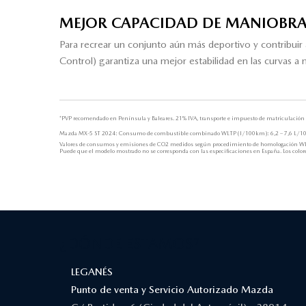
MEJOR CAPACIDAD DE MANIOBR
Para recrear un conjunto aún más deportivo y contribuir
Control) garantiza una mejor estabilidad en las curvas a
*PVP recomendado en Península y Baleares. 21% IVA, transporte e impuesto de matriculación 
Mazda MX-5 ST 2024: Consumo de combustible combinado WLTP (l/100km): 6,2 – 7,6 L/1
Valores de consumos y emisiones de CO2 medidos según procedimiento de homologación WL
Puede que el modelo mostrado no se corresponda con las especificaciones en España. Los colores
¿DÓNDE ESTAMOS?
LEGANÉS
Punto de venta y Servicio Autorizado Mazda