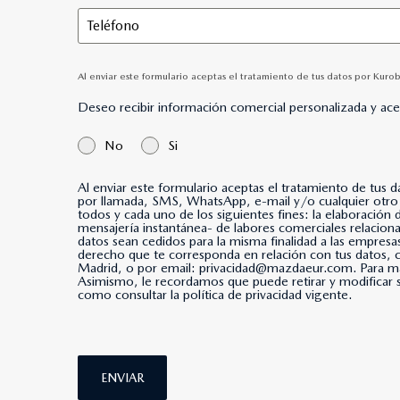
Al enviar este formulario aceptas el tratamiento de tus datos por Kuro
Deseo recibir información comercial personalizada y ac
No
Si
Al enviar este formulario aceptas el tratamiento de tus 
por llamada, SMS, WhatsApp, e-mail y/o cualquier otro medio de mensajería instantánea. *Al marcar esta casi
todos y cada uno de los siguientes fines: la elaboración
mensajería instantánea- de labores comerciales relacio
datos sean cedidos para la misma finalidad a las empresa
derecho que te corresponda en relación con tus datos
Madrid, o por email: privacidad@mazdaeur.com. Para má
Asimismo, le recordamos que puede retirar y modificar s
como consultar la política de privacidad vigente.
ENVIAR