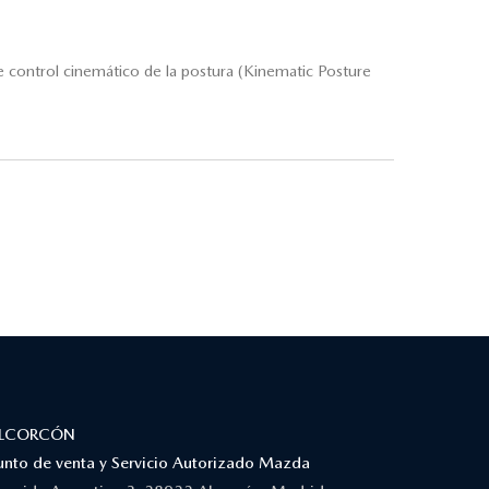
e control cinemático de la postura (Kinematic Posture
LCORCÓN
unto de venta y Servicio Autorizado Mazda