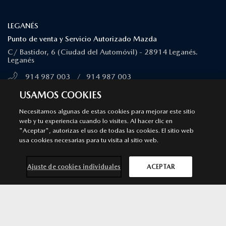
¿DÓNDE ESTAMOS?
LEGANÉS
Punto de venta y Servicio Autorizado Mazda
C/ Bastidor, 6 (Ciudad del Automóvil) - 28914 Leganés.
Leganés
914 987 003
/
914 987 003
MÁS INFORMACIÓN
USAMOS COOKIES
Necesitamos algunas de estas cookies para mejorar este sitio
web y tu experiencia cuando lo visites. Al hacer clic en
MAJADAHONDA
"Aceptar", autorizas el uso de todas las cookies. El sitio web
Punto de venta y Servicio Autorizado Mazda
usa cookies necesarias para tu visita al sitio web.
Calle Ciruela, 14 - 28222 Majadahonda. Majadahonda
Ajuste de cookies individuales
ACEPTAR
911 091 430
/
911 091 430
MÁS INFORMACIÓN
Contacta con
Solicita una
Prueba de
Cita previa
nosotros
oferta
conducción
taller
ALCORCÓN