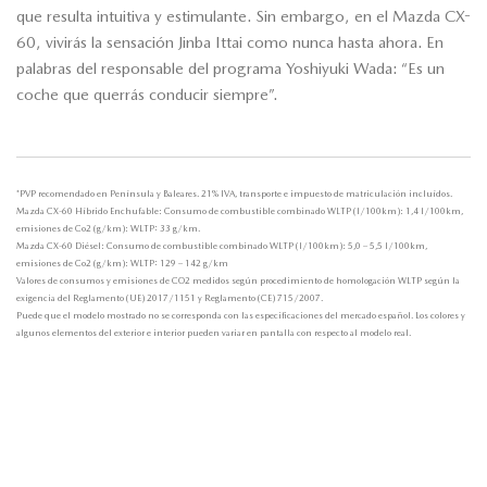
que resulta intuitiva y estimulante. Sin embargo, en el Mazda CX-
60, vivirás la sensación Jinba Ittai como nunca hasta ahora. En
palabras del responsable del programa Yoshiyuki Wada: “Es un
coche que querrás conducir siempre”.
*PVP recomendado en Península y Baleares. 21% IVA, transporte e impuesto de matriculación incluídos.
Mazda CX-60 Híbrido Enchufable: Consumo de combustible combinado WLTP (l/100km): 1,4 l/100km,
emisiones de Co2 (g/km): WLTP: 33 g/km.
Mazda CX-60 Diésel: Consumo de combustible combinado WLTP (l/100km): 5,0 – 5,5 l/100km,
emisiones de Co2 (g/km): WLTP: 129 – 142 g/km
Valores de consumos y emisiones de CO2 medidos según procedimiento de homologación WLTP según la
exigencia del Reglamento (UE) 2017/1151 y Reglamento (CE) 715/2007.
Puede que el modelo mostrado no se corresponda con las especificaciones del mercado español. Los colores y
algunos elementos del exterior e interior pueden variar en pantalla con respecto al modelo real.