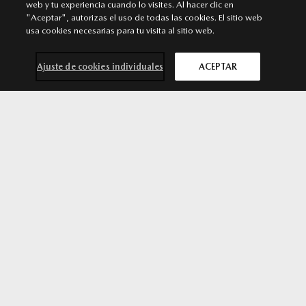
web y tu experiencia cuando lo visites. Al hacer clic en
MAJADAHONDA
"Aceptar", autorizas el uso de todas las cookies. El sitio web
Punto de venta y Servicio Autorizado Mazda
usa cookies necesarias para tu visita al sitio web.
Calle Ciruela, 14 - 28222 Majadahonda. Majadahonda
Ajuste de cookies individuales
ACEPTAR
911 091 430
/
911 091 430
MÁS INFORMACIÓN
Contacta con
Solicita una
Prueba de
Cita previa
nosotros
oferta
conducción
taller
ALCORCÓN
Punto de venta y Servicio Autorizado Mazda
Avenida Argentina 3. 28922 Alcorcón. Madrid. Alcorcón
916 426 081
/
916 426 081
MÁS INFORMACIÓN
SÍGUENOS EN