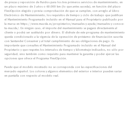
de piezas y reposición de fluidos para los tres primeros servicios de mantenimiento, en
un plazo máximo de 3 años o 60.000 km (lo que antes suceda), en función del plazo
FlexiOpción elegido y previa comprobación de que se cumplen, con arreglo al Libro
Electrónico de Mantenimiento, los requisitos de tiempo y ciclo de trabajo que justifican
el Mantenimiento Programado incluido en el Manual para el Propietario publicado por
la marca en https://www.mazda.es/propietarios/manuales-y-ayuda/manuales-y-conoce-
tu-mazda/. En ningún caso, el importe del mantenimiento se pagará directamente al
cliente o podrá ser sustituido por dinero. El disfrute de este programa de mantenimiento
queda condicionado a la vigencia de la operación de préstamo de financiación suscrita
con Santander Consumer y al total cumplimiento de sus obligaciones de pago. Es
importante que consultes el Mantenimiento Programado incluido en el Manual del
Propietario y que respetes los intervalos de tiempo y kilometraje indicados, no sólo por
seguridad, sino también como requisito para mantener la garantía y poder ejercer las
opciones que ofrece el Programa FlexiOpción.
Puede que el modelo mostrado no se corresponda con las especificaciones del
mercado español. Los colores y algunos elementos del exterior e interior pueden variar
en pantalla con respecto al modelo real.