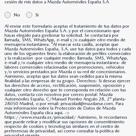
cesión de mis datos a Mazda Automóviles España S.A
No
Si
Al enviar este formulario aceptas el tratamiento de tus datos por
Mazda Automóviles España S.A. y por el concesionario que
hayas elegido para gestionar tu solicitud. Se contactará por
llamada, SMS, WhatsApp, e-mail y/o cualquier otro medio de
mensajería instantánea. *Al marcar esta casilla, aceptas que
Mazda Automóviles España, S.A. use tus datos para todos y cada
uno de los siguientes fines: la elaboración de perfiles comerciales
y la realización -por cualquier medio: llamada, SMS, WhatsApp,
e-mail y/o cualquier otro medio de mensajería instantánea- de
labores comerciales relacionadas con promociones, vehículos
y/o servicios prestados por Mazda o su red de concesionarios.
Asimismo, aceptas que tus datos sean cedidos para la misma
finalidad a las empresas de su grupo. Derechos: Si deseas ejercer
tus derechos de acceso, rectificación, suspensión, oposición y
cualquier otro derecho que te corresponda en relación con tus
datos, contacta con nosotros por correo postal: Mazda
Automóviles España. C/Manuel Pombo Angulo 28, 2º planta-
28050 Madrid, o por email: privacidad@mazdaeur.com. Para
más información sobre la Protección de Datos de Mazda
Automóviles España clica aqui. ->
https://www.mazda.es/privacidad/
Asimismo, le recordamos
que puede retirar y modificar sus opciones de consentimiento
respecto de cookies y tecnologías similares en el centro de
preferencias de privacidad, así como consultar la política de
privacidad vigente.