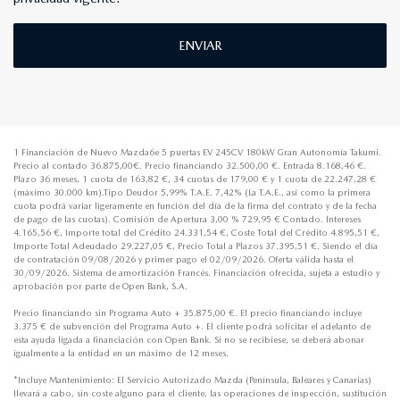
ENVIAR
1 Financiación de Nuevo Mazda6e 5 puertas EV 245CV 180kW Gran Autonomía Takumi.
Precio al contado 36.875,00€. Precio financiando 32.500,00 €. Entrada 8.168,46 €.
Plazo 36 meses, 1 cuota de 163,82 €, 34 cuotas de 179,00 € y 1 cuota de 22.247,28 €
(máximo 30.000 km).Tipo Deudor 5,99% T.A.E. 7,42% (La T.A.E., así como la primera
cuota podrá variar ligeramente en función del día de la firma del contrato y de la fecha
de pago de las cuotas). Comisión de Apertura 3,00 % 729,95 € Contado. Intereses
4.165,56 €, Importe total del Crédito 24.331,54 €, Coste Total del Crédito 4.895,51 €,
Importe Total Adeudado 29.227,05 €, Precio Total a Plazos 37.395,51 €. Siendo el día
de contratación 09/08/2026 y primer pago el 02/09/2026. Oferta válida hasta el
30/09/2026. Sistema de amortización Francés. Financiación ofrecida, sujeta a estudio y
aprobación por parte de Open Bank, S.A.
Precio financiando sin Programa Auto + 35.875,00 €. El precio financiando incluye
3.375 € de subvención del Programa Auto +. El cliente podrá solicitar el adelanto de
esta ayuda ligada a financiación con Open Bank. Si no se recibiese, se deberá abonar
igualmente a la entidad en un máximo de 12 meses.
*Incluye Mantenimiento: El Servicio Autorizado Mazda (Península, Baleares y Canarias)
llevará a cabo, sin coste alguno para el cliente, las operaciones de inspección, sustitución