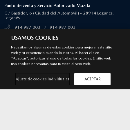
Punto de venta y Servicio Autorizado Mazda
C/ Bastidor, 6 (Ciudad del Automóvil) - 28914 Leganés.
Leganés
914 987 003
/
914 987 003
MÁS INFORMACIÓN
USAMOS COOKIES
Necesitamos algunas de estas cookies para mejorar este sitio
web y tu experiencia cuando lo visites. Al hacer clic en
MAJADAHONDA
"Aceptar", autorizas el uso de todas las cookies. El sitio web
Punto de venta y Servicio Autorizado Mazda
usa cookies necesarias para tu visita al sitio web.
Calle Ciruela, 14 - 28222 Majadahonda. Majadahonda
Ajuste de cookies individuales
ACEPTAR
911 091 430
/
911 091 430
MÁS INFORMACIÓN
Contacta con
Solicita una
Prueba de
Cita previa
nosotros
oferta
conducción
taller
ALCORCÓN
Punto de venta y Servicio Autorizado Mazda
Avenida Argentina 3. 28922 Alcorcón. Madrid. Alcorcón