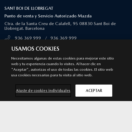
SANT BOI DE LLOBREGAT
Punto de venta y Servicio Autorizado Mazda
Ctra. de la Santa Creu de Calafell, 95 08830 Sant Boi de
Llobregat. Barcelona
936 369 999
/
936 369 999
MÁS INFORMACIÓN
USAMOS COOKIES
Necesitamos algunas de estas cookies para mejorar este sitio
SÍGUENOS EN
web y tu experiencia cuando lo visites. Al hacer clic en
"Aceptar", autorizas el uso de todas las cookies. El sitio web
usa cookies necesarias para tu visita al sitio web.
Aviso legal
Privacidad
Cookies
Declaración de accesibilidad
Ley de Servicios Digitales
Ajuste de cookies individuales
ACEPTAR
© 2026 Mazda España | Todos los derechos reservados |
Web by
All In Media
Mazda CX-30
SOLICITA MÁS
por 31.500 €*
INFORMACIÓN