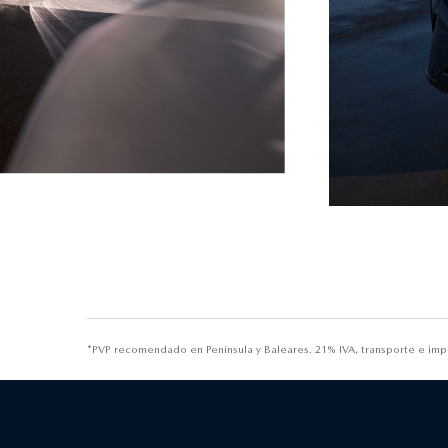
*PVP recomendado en Península y Baleares. 21% IVA, transporte e impu
¿DÓNDE ESTAMOS?