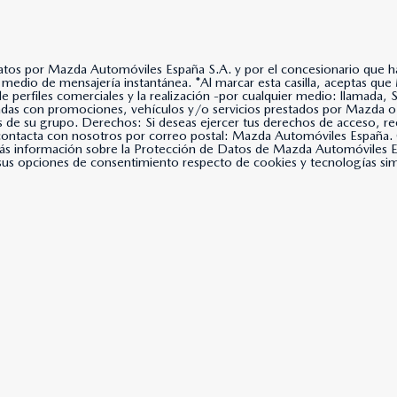
datos por Mazda Automóviles España S.A. y por el concesionario que hay
lla, aceptas que Mazda Automóviles España, S.A. use tus datos para
 de perfiles comerciales y la realización -por cualquier medio: llama
nadas con promociones, vehículos y/o servicios prestados por Mazda o
s de su grupo. Derechos: Si deseas ejercer tus derechos de acceso, rec
, contacta con nosotros por correo postal: Mazda Automóviles Espa
s información sobre la Protección de Datos de Mazda Automóviles Es
us opciones de consentimiento respecto de cookies y tecnologías simil