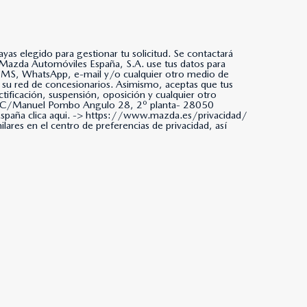
as elegido para gestionar tu solicitud. Se contactará
da, SMS, WhatsApp, e-mail y/o cualquier otro medio de
 su red de concesionarios. Asimismo, aceptas que tus
tificación, suspensión, oposición y cualquier otro
ña. C/Manuel Pombo Angulo 28, 2º planta- 28050
paña clica aqui. ->
https://www.mazda.es/privacidad/
ares en el centro de preferencias de privacidad, así