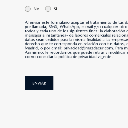
No
Si
Al enviar este formulario aceptas el tratamiento de tus 
por llamada, SMS, WhatsApp, e-mail y/o cualquier otro medio de mensajería instantánea. *Al marcar esta casi
todos y cada uno de los siguientes fines: la elaboración
mensajería instantánea- de labores comerciales relacio
datos sean cedidos para la misma finalidad a las empresa
derecho que te corresponda en relación con tus datos
Madrid, o por email: privacidad@mazdaeur.com. Para má
Asimismo, le recordamos que puede retirar y modificar s
como consultar la política de privacidad vigente.
ENVIAR